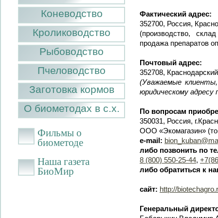
Коневодство
Фактический адрес:
352700, Россия, Красн
Кролиководство
(производство, скла
продажа препаратов оп
Рыбоводство
Почтовый адрес:
Пчеловодство
352708, Краснодарский 
(Уважаемые клиенты,
Заготовка кормов
юридическому адресу 
О биометодах в с.х.
По вопросам приобре
350031, Россия, г.Кра
Фильмы о
ООО «Экомагазин» (то
биометоде
e-mail:
bion_kuban@mai
либо позвонить по т
Наша газета
8 (800) 550-25-44
,
+7(86
БиоМир
либо обратиться к н
сайт:
http://biotechagro.
Генеральный директ