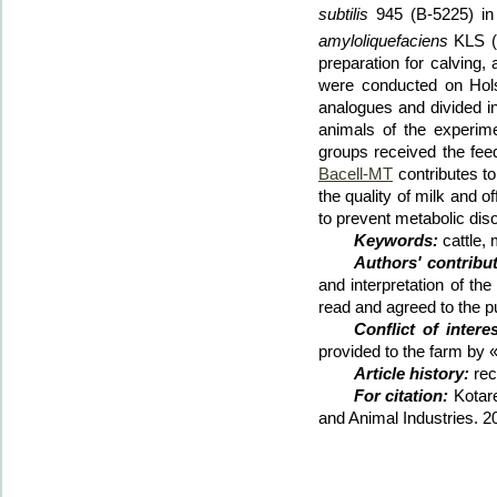
subtilis
945 (B-5225) in
amyloliquefaciens
KLS (B
preparation for calving,
were conducted on Holst
analogues and divided in
animals of the experime
groups received the fee
Bacell-MT
contributes to
the quality of milk and o
to prevent metabolic diso
Keywords:
cattle, 
Authors' contribut
and interpretation of th
read and agreed to the p
Conflict of interes
provided to the farm by 
Article history:
rec
For citation:
Kotare
and Animal Industries. 