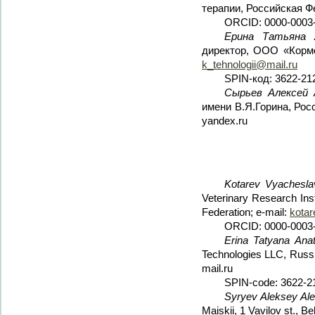
терапии, Российская Фе
ORCID: 0000-0003-
Ерина Татьяна 
директор, ООО «Кормов
k_tehnologii@mail.ru
SPIN-код: 3622-21
Сырьев Алексей 
имени В.Я.Горина, Росс
yandex.ru
Kotarev Vyachesla
Veterinary Research Ins
Federation; e-mail:
kota
ORCID: 0000-0003-
Erina Tatyana Ana
Technologies LLC, Russi
mail.ru
SPIN-code: 3622-2
Syryev Aleksey Al
Maiskii, 1 Vavilov st., B