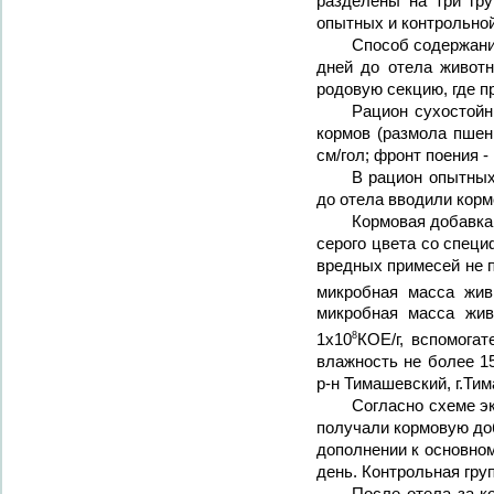
разделены на три гр
опытных и контрольной
Способ содержания
дней до отела живот
родовую секцию, где п
Рацион сухостойн
кормов (размола пшен
см/гол; фронт поения - 
В рацион опытных
до отела вводили кор
Кормовая добавк
серого цвета со спец
вредных примесей не 
микробная масса жи
микробная масса жи
8
1x10
КОЕ/г, вспомогат
влажность не более 15
р-н Тимашевский, г.Ти
Согласно схеме эк
получали кормовую д
дополнении к основно
день. Контрольная гру