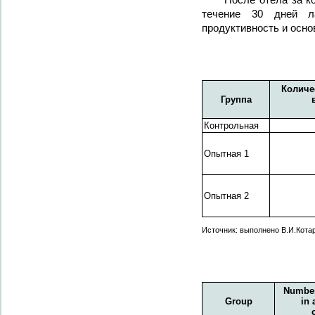
После отела за к
течение 30 дней ла
продуктивность и осно
Количе
Группа
Контрольная
Опытная 1
Опытная 2
Источник: выполнено В.И.Кота
Number
Group
in 