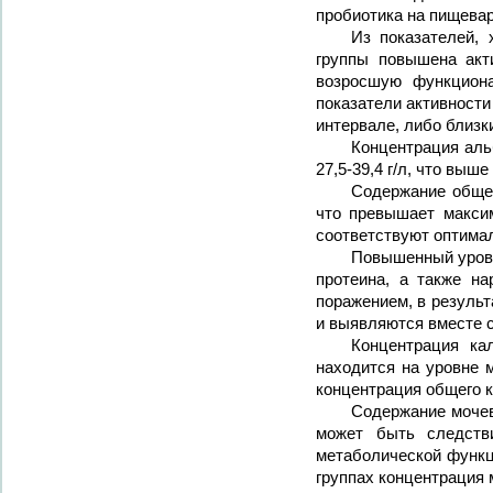
пробиотика на пищева
Из показателей,
группы повышена акт
возросшую функциона
показатели активности
интервале, либо близки
Концентрация аль
27,5-39,4 г/л, что выш
Содержание общег
что превышает макси
соответствуют оптима
Повышенный урове
протеина, а также н
поражением, в результ
и выявляются вместе с
Концентрация ка
находится на уровне м
концентрация общего к
Содержание мочеви
может быть следств
метаболической функц
группах концентрация 