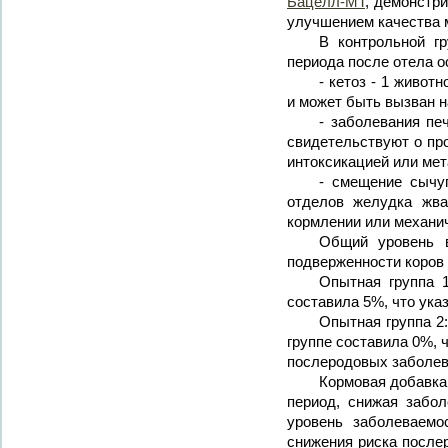
Бацелл-МТ
, демонстр
улучшением качества м
В контрольной гр
периода после отела о
- кетоз - 1 живот
и может быть вызван 
- заболевания пе
свидетельствуют о пр
интоксикацией или ме
- смещение сычуг
отделов желудка жва
кормлении или механи
Общий уровень в
подверженности коров
Опытная группа 1
составила 5%, что ука
Опытная группа 2
группе составила 0%, 
послеродовых заболев
Кормовая добавк
период, снижая забо
уровень заболеваемо
снижения риска после