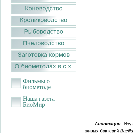
Коневодство
Кролиководство
Рыбоводство
Пчеловодство
Заготовка кормов
О биометодах в с.х.
Фильмы о
биометоде
Наша газета
БиоМир
Аннотация.
Изуч
живых бактерий
Bacillu