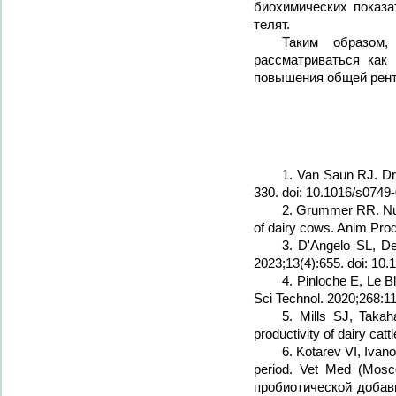
биохимических показа
телят.
Таким образом
рассматриваться как
повышения общей рент
1. Van Saun RJ. Dry
330. doi: 10.1016/s0749
2. Grummer RR. Nutr
of dairy cows. Anim Pro
3. D'Angelo SL, Del
2023;13(4):655. doi: 10
4. Pinloche E, Le B
Sci Technol. 2020;268:1
5. Mills SJ, Takah
productivity of dairy cat
6. Kotarev VI, Ivan
period. Vet Med (Mosc
пробиотической добавк