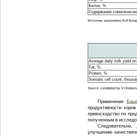
Белок, %
Содержание соматических
Источник: выполнено В.И.Кота
Average daily milk yield on
Fat, %
Protein, %
Somatic cell count, thous
Source: completed by V.I.Kotarev,
Применение
Бац
продуктивности коров
превосходство по прод
полученным в исследов
Следовательно,
улучшению качественн