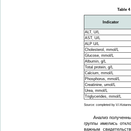
Table 4
Indicator
ALT, U/L
AST, U/L
ALP U/L
Cholesterol, mmol/L
Glucose, mmol/L
Albumin, g/L
Total protein, g/L
Calcium, mmol/L
Phosphorus, mmol/L
Creatinine, umol/L
Urea, mmol/L
Triglycerides, mmol/L
Source: completed by V.I.Kotarev,
Анализ полученных
группы имелись откл
важным свидетельств