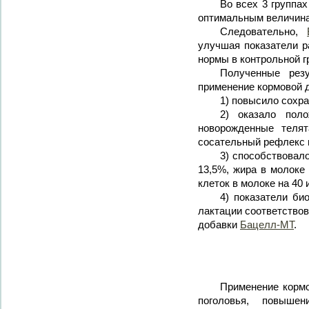
Во всех 3 группа
оптимальным величин
Следовательно,
улучшая показатели р
нормы в контрольной г
Полученные рез
применение кормовой 
1) повысило сохра
2) оказало пол
новорожденные теля
сосательный рефлекс п
3) способствовал
13,5%, жира в молоке 
клеток в молоке на 40 
4) показатели би
лактации соответство
добавки
Бацелл-МТ
.
Применение корм
поголовья, повыше