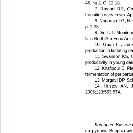
45. № 2. С. 12-18.
7. Rastani RR, Gru
transition dairy cows. A
8. Nagaraja TG, Ne
p. 1-33.
9. Goff JP. Monitor
Clin North Am Food Anim 
10. Guan LL, Jenk
production in lactating 
11. Swanson KS, Cal
productivity in young da
12. Khafipour E, Pl
fermentation of peripart
13. Morgavi DP, Sch
14. Hristov AN, J
2005;123:553-574.
Котарев Вячесла
сотрудник, Всероссий