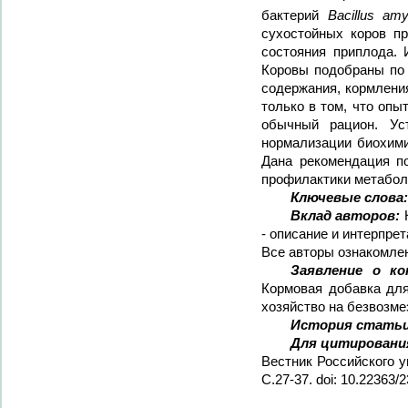
бактерий
Bacillus amy
сухостойных коров п
состояния приплода. 
Коровы подобраны по 
содержания, кормлени
только в том, что оп
обычный рацион. Ус
нормализации биохими
Дана рекомендация п
профилактики метаболи
Ключевые слова:
Вклад авторов:
К
- описание и интерпре
Все авторы ознакомлен
Заявление о ко
Кормовая добавка дл
хозяйство на безвозме
История статьи
Для цитировани
Вестник Российского у
C.27-37. doi: 10.2236