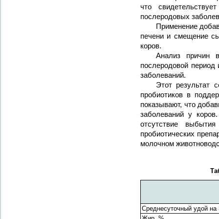
что свидетельствуе
послеродовых заболев
Применение доба
печени и смещение сы
коров.
Анализ причин в
послеродовой период 
заболеваний.
Этот результат с
пробиотиков в поддер
показывают, что доба
заболеваний у коров.
отсутствие выбытия
пробиотических препа
молочном животноводс
Та
Среднесуточный удой на 3
Жир, %