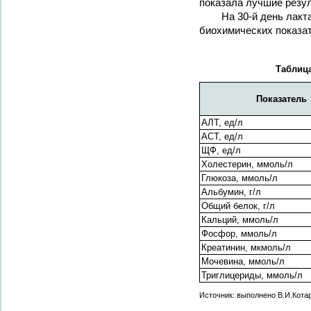
показала лучшие резул
На 30-й день лак
биохимических показат
Таблица
Показатель
АЛТ, ед/л
АСТ, ед/л
ЩФ, ед/л
Холестерин, ммоль/л
Глюкоза, ммоль/л
Альбумин, г/л
Общий белок, г/л
Кальций, ммоль/л
Фосфор, ммоль/л
Креатинин, мкмоль/л
Мочевина, ммоль/л
Триглицериды, ммоль/л
Источник: выполнено В.И.Кота