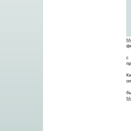
М
фе
с 
пр
Ки
оп
бы
М