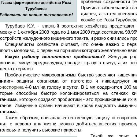
проблема сохранности те
Глава фермерского хозяйства Роза
Причина заболеваний тел
Турубаева:
диарея, а затем пневмон
Работать по новым технологиям!
хозяйстве Розы Турубаево
Турубаев К.У. - главный зоотехник хозяйства представил 
мовку с 1 октября 2008 года по 1 мая 2009 года составила 98,9
сстройств желудочного кишечного тракта, и резко снизились п
Специалисты хозяйства считают, что очень важно с перв
поить молозиво, с первыми порциями которого желательно ввес
Какую работу выполняют пробиотики?
Желудок роди
лозиво, минуя преджелудки, попадет сразу в сычуг, а из не
ленка стерилен.
Пробиотические микроорганизмы быстро заселяют кишечник
инию»
защиты организма от патогенов и ликвидируют яв
оноспорина
4-8 мл на голову в сутки. В 1 мл содержится 100 
оторые способны быстро колонизироваться на стенках к
ганизма, которую создают пробиотики - это проникновение их
ганов. Иммунные органы начинают в кровь выделять иммунны
ганизма.
Таким образом, повышая естественную защиту и сопротивл
елят с первого дня жизни, можно добиться высоких произво
головья и получить высокие приросты.
Такой же опыт по