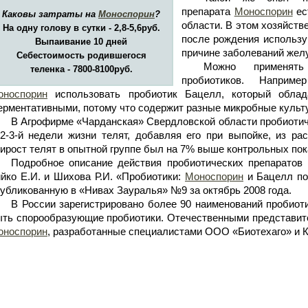
препарата
Моноспорин
ес
Каковы затраты на
Моноспорин
?
области. В этом хозяйств
На одну голову в сутки - 2,8-5,6руб.
после рождения использу
Выпаивание 10 дней
причине заболеваний желу
Себестоимость родившегося
Можно применять
теленка - 7800-8100руб.
пробиотиков. Наприме
оноспорин
использовать пробиотик Бацелл, который облад
рментативными, потому что содержит разные микробные культ
В Агрофирме «Чарданская» Свердловской области пробиотич
2-3-й недели жизни телят, добавляя его при выпойке, из ра
ирост телят в опытной группе был на 7% выше контрольных пок
Подробное описание действия пробиотических препарато
йко Е.И. и Шихова Р.И. «Пробиотики:
Моноспорин
и Бацелл по
убликованную в «Нивах Зауралья» №9 за октябрь 2008 года.
В России зарегистрировано более 90 наименований пробиот
ть спорообразующие пробиотики. Отечественными представит
оноспорин
, разработанные специалистами ООО «Биотехаго» и К