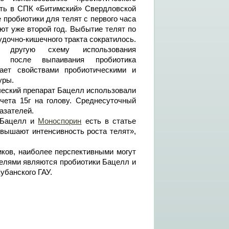
ть в СПК «Битимский» Свердловской
е пробиотики для телят с первого часа
ют уже второй год. Выбытие телят по
дочно-кишечного тракта сократилось.
 другую схему использования
р после выпаивания пробиотика
ает свойствами пробиотическими и
уры.
еский препарат Бацелл использовали
счета 15г на голову. Среднесуточный
азателей.
в Бацелл и
Моноспорин
есть в статье
вышают интенсивность роста телят»,
иков, наиболее перспективными могут
елями являются пробиотики Бацелл и
убанского ГАУ.