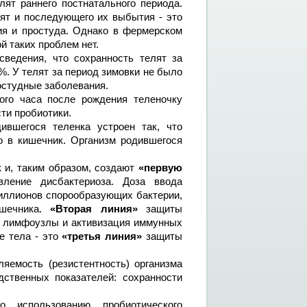
лят раннего постнатального периода.
ят и последующего их выбытия - это
ия и простуда. Однако в фермерском
й таких проблем нет.
сведения, что сохранность телят за
5%. У телят за период зимовки не было
ростудные заболевания.
ого часа после рождения теленочку
ти пробиотики.
вшегося теленка устроен так, что
го в кишечник. Организм родившегося
 и, таким образом, создают
«первую
ление дисбактериоза. Доза ввода
миллионов спорообразующих бактерии,
ишечника.
«Вторая линия»
защиты
 в лимфоузлы и активизация иммунных
е тела - это
«третья линия»
защиты
яемость (резистентность) организма
дственных показателей: сохранности
 использованию пробиотического