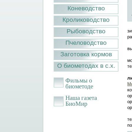
Коневодство
Кролиководство
Рыбоводство
зи
ра
Пчеловодство
вы
Заготовка кормов
мо
О биометодах в с.х.
те
л
Фильмы о
М
биометоде
к
ор
Наша газета
ор
БиоМир
ор
т
по