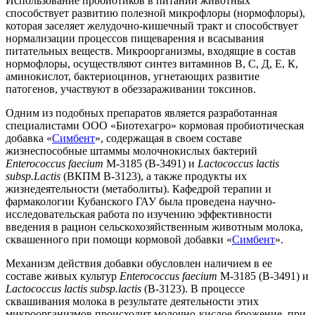
Использование пробиотиков в питании животных
способствует развитию полезной микрофлоры (нормофлоры),
которая заселяет желудочно-кишечный тракт и способствует
нормализации процессов пищеварения и всасывания
питательных веществ. Микроорганизмы, входящие в состав
нормофлоры, осуществляют синтез витаминов В, С, Д, Е, К,
аминокислот, бактериоцинов, угнетающих развитие
патогенов, участвуют в обеззараживании токсинов.
Одним из подобных препаратов является разработанная
специалистами ООО «Биотехагро» кормовая пробиотическая
добавка «
Симбент
», содержащая в своем составе
жизнеспособные штаммы молочнокислых бактерий
Enterococcus faecium
М-3185 (В-3491) и
Lactococcus lactis
subsp.Lactis
(ВКПМ В-3123), а также продукты их
жизнедеятельности (метаболиты). Кафедрой терапии и
фармакологии Кубанского ГАУ была проведена научно-
исследовательская работа по изучению эффективности
введения в рацион сельскохозяйственным животным молока,
сквашенного при помощи кормовой добавки «
Симбент
».
Механизм действия добавки обусловлен наличием в ее
составе живых культур
Enterococcus faecium
М-3185 (В-3491) и
Lactococcus lactis subsp.lactis
(B-3123). В процессе
сквашивания молока в результате деятельности этих
микроорганизмов происходит молочно-кислое брожение, при