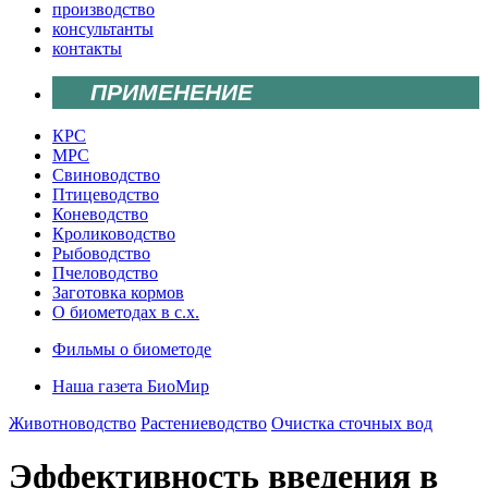
производство
консультанты
контакты
ПРИМЕНЕНИЕ
КРС
МРС
Свиноводство
Птицеводство
Коневодство
Кролиководство
Рыбоводство
Пчеловодство
Заготовка кормов
О биометодах в с.х.
Фильмы о биометоде
Наша газета БиоМир
Животноводство
Растениеводство
Очистка сточных вод
Эффективность введения в