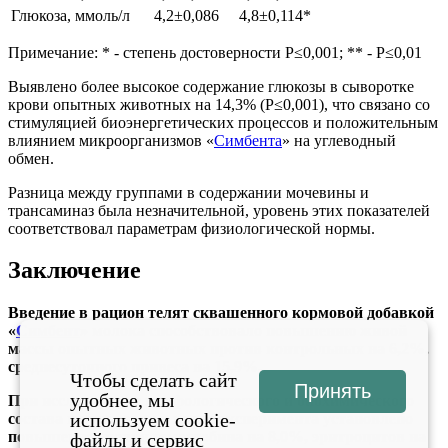
Глюкоза, ммоль/л
4,2±0,086
4,8±0,114*
Примечание: * - степень достоверности Р≤0,001; ** - Р≤0,01
Выявлено более высокое содержание глюкозы в сыворотке
крови опытных животных на 14,3% (Р≤0,001), что связано со
стимуляцией биоэнергетических процессов и положительным
влиянием микроорганизмов «
Симбента
» на углеводный
обмен.
Разница между группами в содержании мочевины и
трансаминаз была незначительной, уровень этих показателей
соответствовал параметрам физиологической нормы.
Заключение
Введение в рацион телят сквашенного кормовой добавкой
«
Симбент
» молока способствовало повышению живой
массы опытных животных против контрольных на 6,2%,
среднесуточного привеса на 15,9%.
Чтобы сделать сайт
Принять
удобнее, мы
При исследовании морфологического и биохимического
используем cookie-
состава крови телят в конце эксперимента установлено
повышение уровня гемоглобина на 8,0%, эритроцитов на
файлы и сервис