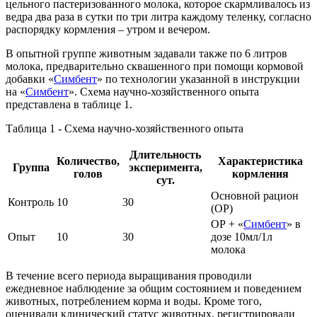
цельного пастеризованного молока, которое скармливалось из
ведра два раза в сутки по три литра каждому теленку, согласно
распорядку кормления – утром и вечером.
В опытной группе животным задавали также по 6 литров
молока, предварительно сквашенного при помощи кормовой
добавки «
Симбент
» по технологии указанной в инструкции
на «
Симбент
». Схема научно-хозяйственного опыта
представлена в таблице 1.
Таблица 1 - Схема научно-хозяйственного опыта
Длительность
Количество,
Характеристика
Группа
эксперимента,
голов
кормления
сут.
Основной рацион
Контроль
10
30
(ОР)
ОР + «
Симбент
» в
Опыт
10
30
дозе 10мл/1л
молока
В течение всего периода выращивания проводили
ежедневное наблюдение за общим состоянием и поведением
животных, потреблением корма и воды. Кроме того,
оценивали клинический статус животных, регистрировали