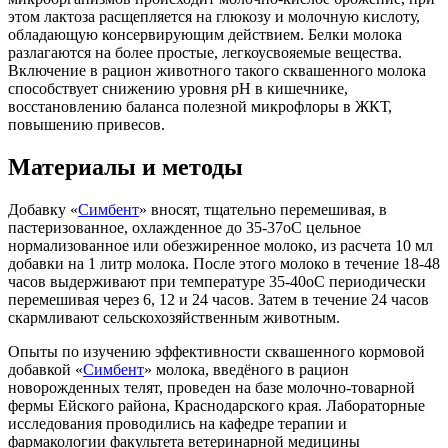
этом лактоза расщепляется на глюкозу и молочную кислоту,
обладающую консервирующим действием. Белки молока
разлагаются на более простые, легкоусвояемые вещества.
Включение в рацион животного такого сквашенного молока
способствует снижению уровня pH в кишечнике,
восстановлению баланса полезной микрофлоры в ЖКТ,
повышению привесов.
Материалы и методы
Добавку «
Симбент
» вносят, тщательно перемешивая, в
пастеризованное, охлажденное до 35-37oC цельное
нормализованное или обезжиренное молоко, из расчета 10 мл
добавки на 1 литр молока. После этого молоко в течение 18-48
часов выдерживают при температуре 35-40oC периодически
перемешивая через 6, 12 и 24 часов. Затем в течение 24 часов
скармливают сельскохозяйственным животным.
Опыты по изучению эффективности сквашенного кормовой
добавкой «
Симбент
» молока, введёного в рацион
новорожденных телят, проведен на базе молочно-товарной
фермы Ейского района, Краснодарского края. Лабораторные
исследования проводились на кафедре терапии и
фармакологии факультета ветеринарной медицины