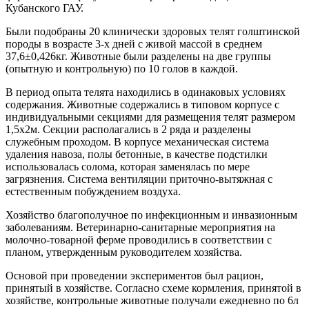
Кубанского ГАУ.
Были подобраны 20 клинически здоровых телят голштинской
породы в возрасте 3-х дней с живой массой в среднем
37,6±0,426кг. Животные были разделены на две группы
(опытную и контрольную) по 10 голов в каждой.
В период опыта телята находились в одинаковых условиях
содержания. Животные содержались в типовом корпусе с
индивидуальными секциями для размещения телят размером
1,5x2м. Секции располагались в 2 ряда и разделены
служебным проходом. В корпусе механическая система
удаления навоза, полы бетонные, в качестве подстилки
использовалась солома, которая заменялась по мере
загрязнения. Система вентиляции приточно-вытяжная с
естественным побуждением воздуха.
Хозяйство благополучное по инфекционным и инвазионным
заболеваниям. Ветеринарно-санитарные мероприятия на
молочно-товарной ферме проводились в соответствии с
планом, утвержденным руководителем хозяйства.
Основой при проведении экспериментов был рацион,
принятый в хозяйстве. Согласно схеме кормления, принятой в
хозяйстве, контрольные животные получали ежедневно по 6л