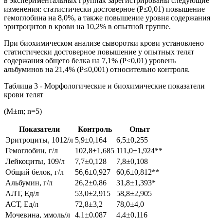
в экспериментальных группах зарегистрированы следующие
изменения: статистически достоверное (Р≤0,01) повышение
гемоглобина на 8,0%, а также повышение уровня содержания
эритроцитов в крови на 10,2% в опытной группе.
При биохимическом анализе сыворотки крови установлено
статистически достоверное повышение у опытных телят
содержания общего белка на 7,1% (Р≤0,01) уровень
альбуминов на 21,4% (Р≤0,001) относительно контроля.
Таблица 3 - Морфологические и биохимические показатели
крови телят
(M±m; n=5)
Показатели
Контроль
Опыт
Эритроциты, 1012/л
5,9±0,164
6,5±0,255
Гемоглобин, г/л
102,8±1,685
111,0±1,924**
Лейкоциты, 109/л
7,7±0,128
7,8±0,108
Общий белок, г/л
56,6±0,927
60,6±0,812**
Альбумин, г/л
26,2±0,86
31,8±1,393*
АЛТ, Ед/л
53,0±2,915
58,8±2,905
АСТ, Ед/л
72,8±3,2
78,0±4,0
Мочевина, ммоль/л
4,1±0,087
4,4±0,116