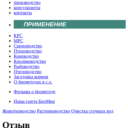
производство
консультанты
контакты
ПРИМЕНЕНИЕ
КРС
МРС
Свиноводство
Птицеводство
Коневодство
Кролиководство
Рыбоводство
Пчеловодство
Заготовка кормов
О биометодах в с.х.
Фильмы о биометоде
Наша газета БиоМир
Животноводство
Растениеводство
Очистка сточных вод
Отзыв