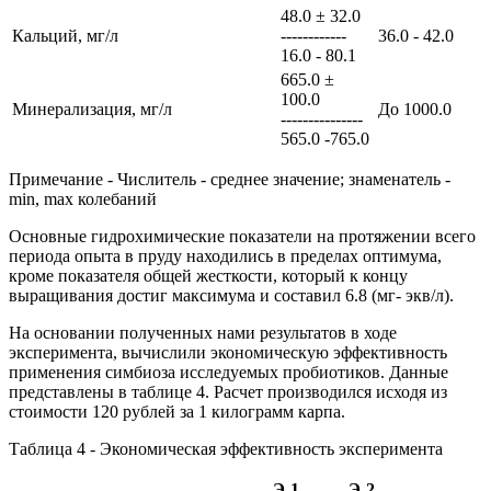
48.0 ± 32.0
Кальций, мг/л
------------
36.0 - 42.0
16.0 - 80.1
665.0 ±
100.0
Минерализация, мг/л
До 1000.0
---------------
565.0 -765.0
Примечание - Числитель - среднее значение; знаменатель -
min, max колебаний
Основные гидрохимические показатели на протяжении всего
периода опыта в пруду находились в пределах оптимума,
кроме показателя общей жесткости, который к концу
выращивания достиг максимума и составил 6.8 (мг- экв/л).
На основании полученных нами результатов в ходе
эксперимента, вычислили экономическую эффективность
применения симбиоза исследуемых пробиотиков. Данные
представлены в таблице 4. Расчет производился исходя из
стоимости 120 рублей за 1 килограмм карпа.
Таблица 4 - Экономическая эффективность эксперимента
Э-1
Э-2