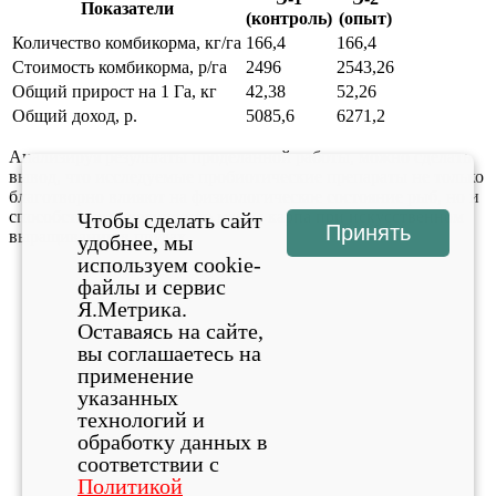
Показатели
(контроль)
(опыт)
Количество комбикорма, кг/га
166,4
166,4
Стоимость комбикорма, р/га
2496
2543,26
Общий прирост на 1 Га, кг
42,38
52,26
Общий доход, р.
5085,6
6271,2
Анализируя результаты проделанной работы, можно сделать
вывод, что исследуемые пробиотические препараты не только
благотворно влияют на физиологическое состояние рыб, но и
способствуют увеличению массы карпа при искусственном
Чтобы сделать сайт
Принять
выращивании в прудах.
удобнее, мы
используем cookie-
файлы и сервис
Я.Метрика.
Оставаясь на сайте,
вы соглашаетесь на
применение
указанных
технологий и
обработку данных в
соответствии с
Политикой