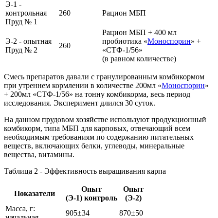
Э-1 -
контрольная
260
Рацион МБП
Пруд № 1
Рацион МБП + 400 мл
Э-2 - опытная
пробиотика «
Моноспорин
» +
260
Пруд № 2
«СТФ-1/56»
(в равном количестве)
Смесь препаратов давали с гранулированным комбикормом
при утреннем кормлении в количестве 200мл «
Моноспорин
»
+ 200мл «СТФ-1/56» на тонну комбикорма, весь период
исследования. Эксперимент длился 30 суток.
На данном прудовом хозяйстве используют продукционный
комбикорм, типа МБП для карповых, отвечающий всем
необходимым требованиям по содержанию питательных
веществ, включающих белки, углеводы, минеральные
вещества, витамины.
Таблица 2 - Эффективность выращивания карпа
Опыт
Опыт
Показатели
(Э-1) контроль
(Э-2)
Масса, г:
905±34
870±50
начальная