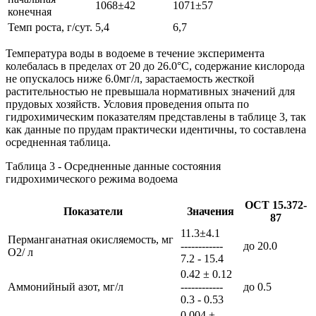
1068±42
1071±57
конечная
Темп роста, г/сут.
5,4
6,7
Температура воды в водоеме в течение эксперимента
колебалась в пределах от 20 до 26.0°С, содержание кислорода
не опускалось ниже 6.0мг/л, зарастаемость жесткой
растительностью не превышала нормативных значений для
прудовых хозяйств. Условия проведения опыта по
гидрохимическим показателям представлены в таблице 3, так
как данные по прудам практически идентичны, то составлена
осредненная таблица.
Таблица 3 - Осредненные данные состояния
гидрохимического режима водоема
ОСТ 15.372-
Показатели
Значения
87
11.3±4.1
Перманганатная окисляемость, мг
------------
до 20.0
О2/ л
7.2 - 15.4
0.42 ± 0.12
Аммонийный азот, мг/л
------------
до 0.5
0.3 - 0.53
0.004 ±