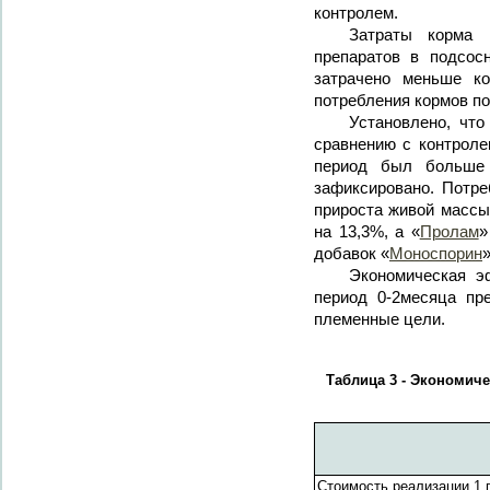
контролем.
Затраты корма 
препаратов в подсос
затрачено меньше ко
потребления кормов по
Установлено, что
сравнению с контроле
период был больше 
зафиксировано. Потре
прироста живой массы
на 13,3%, а «
Пролам
»
добавок «
Моноспорин
»
Экономическая э
период 0-2месяца пр
племенные цели.
Таблица 3 - Экономич
Стоимость реализации 1 г