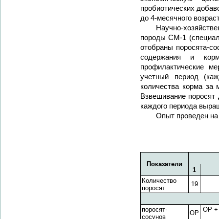
пробиотических добаво
до 4-месячного возрас
Научно-хозяйстве
породы СМ-1 (специал
отобраны поросята-со
содержания и корм
профилактические ме
учетный период (ка
количества корма за 
Взвешивание поросят 
каждого периода выра
Опыт проведен на 
Показатели
1
Количество
19
поросят
поросят-
ОР +
ОР
сосунов