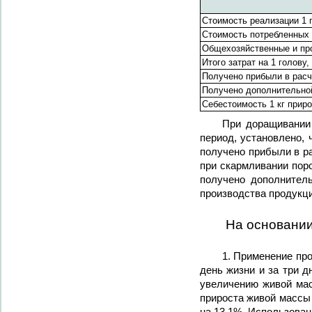
Стоимость реализации 1 г
Стоимость потребленных 
Общехозяйственные и про
Итого затрат на 1 голову,
Получено прибыли в расче
Получено дополнительной
Себестоимость 1 кг приро
При доращивании 
период, установлено, 
получено прибыли в ра
при скармливании пор
получено дополнитель
производства продукци
На основани
1. Применение про
день жизни и за три д
увеличению живой мас
прироста живой массы 
на 13,1%. Использован