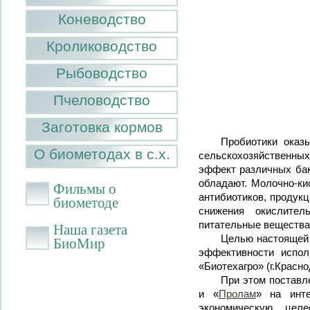
Коневодство
Кролиководство
Рыбоводство
Пчеловодство
Заготовка кормов
Пробиотики оказ
О биометодах в с.х.
сельскохозяйственны
эффект различных бак
обладают. Молочно-ки
Фильмы о
антибиотиков, продукц
биометоде
снижения окислител
питательные вещества
Наша газета
Целью настоящей 
БиоМир
эффективности испол
«Биотехагро» (г.Красн
При этом поставл
и «
Пролам
» на инте
экономическую целе