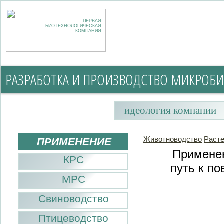
ПЕРВАЯ
БИОТЕХНОЛОГИЧЕСКАЯ
КОМПАНИЯ
РАЗРАБОТКА И ПРОИЗВОДСТВО МИКРОБИ
идеология компании
Животноводство
Раст
ПРИМЕНЕНИЕ
Применен
КРС
путь к п
МРС
Свиноводство
Птицеводство