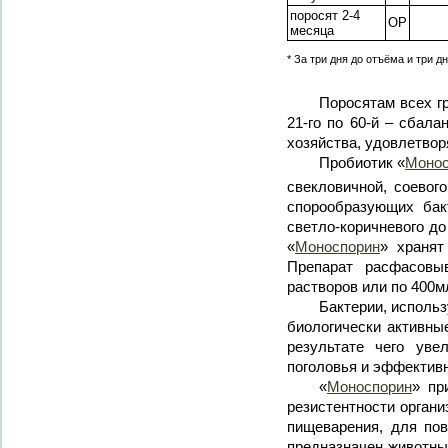
поросят 2-4
ОР
месяца
* За три дня до отъёма и три 
Поросятам всех гр
21-го по 60-й – сбал
хозяйства, удовлетво
Пробиотик «
Монос
свекловичной, соевого
спорообразующих бак
светло-коричневого до
«
Моноспорин
» хранят
Препарат расфасовы
растворов или по 400м
Бактерии, исполь
биологически активны
результате чего уве
поголовья и эффектив
«
Моноспорин
» пр
резистентности орган
пищеварения, для по
предназначен животны