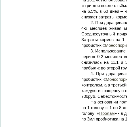
и три дня после отъём
на 6,9%, в 60 дней – 
снижает затраты кормо
2. При доращиван
4-х месяцев живая м
Среднесуточный прир
Затраты кормов на 1
пробиотик «
Моноспори
3. Использование
период 0-2 месяцев в
снизилась на 11,1 и
прибыли: во второй гру
4. При доращиван
пробиотик «
Моноспор
контролем, а в третье
каждую выращенную го
700руб. Себестоимость
На основании пол
на 1 голову с 1 по 8 
голову; «
Пролам
» - в 
по 3мл пробиотика на 1