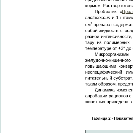
кормом. Раствор готов
Пробиотик «
Прол
Lactococcus
и 1 штам
3
см
препарат содержит
собой жидкость с оса
разной интенсивности
тару из полимерных 
температуре от +2° до
Микроорганизмы, 
желудочно-кишечного
повышающими конвер
неспецифический им
питательный субстрат
таким образом, предо
Динамика изменен
апробации рационов с 
животных приведена в 
Таблица 2 - Показат