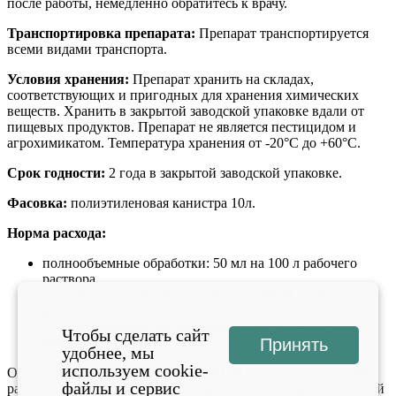
после работы, немедленно обратитесь к врачу.
Транспортировка препарата:
Препарат транспортируется
всеми видами транспорта.
Условия хранения:
Препарат хранить на складах,
соответствующих и пригодных для хранения химических
веществ. Хранить в закрытой заводской упаковке вдали от
пищевых продуктов. Препарат не является пестицидом и
агрохимикатом. Температура хранения от -20°С до +60°С.
Срок годности:
2 года в закрытой заводской упаковке.
Фасовка:
полиэтиленовая канистра 10л.
Норма расхода:
полнообъемные обработки: 50 мл на 100 л рабочего
раствора.
малообъемные обработки: 20 мл на 20-50 л рабочего
раствора
ультрамалообъемные обработки: 10 мл на 6-10 л
Чтобы сделать сайт
Принять
рабочего раствора
удобнее, мы
используем cookie-
Общая норма расхода составляет 30-50 мл препарата на 100л
файлы и сервис
рабочего раствора. Норма расхода зависит от обрабатываемой