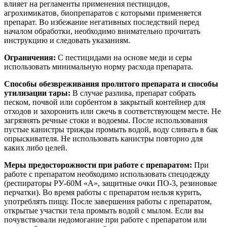
влияет на регламенты применения пестицидов,
агрохимикатов, биопрепаратов с которыми применяется
препарат. Во избежание негативных последствий перед
началом обработки, необходимо внимательно прочитать
инструкцию и следовать указаниям.
Ограничения:
С пестицидами на основе меди и серы
использовать минимальную норму расхода препарата.
Способы обезвреживания пролитого препарата и способы
утилизации тары:
В случае разлива, препарат собрать
песком, почвой или сорбентом в закрытый контейнер для
отходов и захоронить или сжечь в соответствующем месте. Не
загрязнять речные стоки и водоемы. После использования
пустые канистры трижды промыть водой, воду сливать в бак
опрыскивателя. Не использовать канистры повторно для
каких либо целей.
Меры предосторожности при работе с препаратом:
При
работе с препаратом необходимо использовать спецодежду
(респираторы РУ-60М «А», защитные очки ПО-3, резиновые
перчатки). Во время работы с препаратом нельзя курить,
употреблять пищу. После завершения работы с препаратом,
открытые участки тела промыть водой с мылом. Если вы
почувствовали недомогание при работе с препаратом или