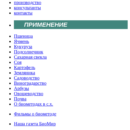
производство
консультанты
контакты
ПРИМЕНЕНИЕ
Пшеница
Ячмень
Кукуруза
Подсолнечник
Сахарная свекла
Соя
Картофель
Земляника
Садоводство
Виноградарство
Арбузы
Овощеводство
Почва
О биометодах в с.х.
Фильмы о биометоде
Наша газета БиоМир