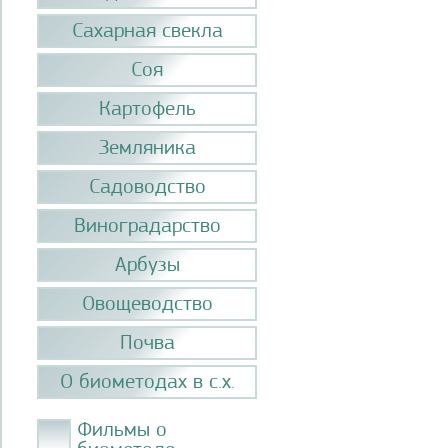
Сахарная свекла
Соя
Картофель
Земляника
Садоводство
Виноградарство
Арбузы
Овощеводство
Почва
О биометодах в с.х.
Фильмы о