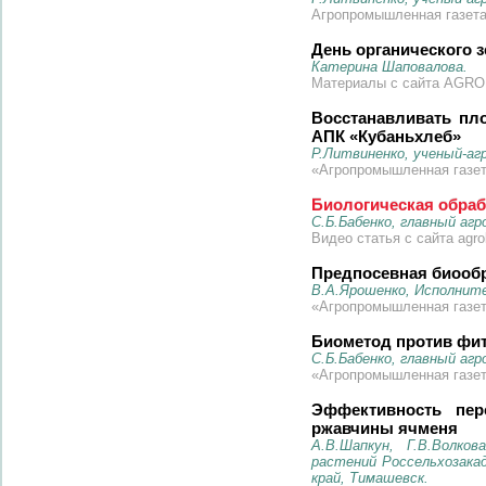
Агропромышленная газета 
День органического 
Катерина Шаповалова.
Материалы с сайта AGROB
Восстанавливать пл
АПК «Кубаньхлеб»
Р.Литвиненко, ученый-аг
«Агропромышленная газета
Биологическая обраб
С.Б.Бабенко, главный агр
Видео статья с сайта agro
Предпосевная биообр
В.А.Ярошенко, Исполнит
«Агропромышленная газета
Биометод против фито
С.Б.Бабенко, главный агр
«Агропромышленная газета
Эффективность пер
ржавчины ячменя
А.В.Шапкун, Г.В.Волко
растений Россельхозакад
край, Тимашевск.