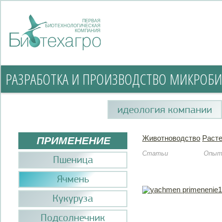
ПЕРВАЯ
БИОТЕХНОЛОГИЧЕСКАЯ
КОМПАНИЯ
РАЗРАБОТКА И ПРОИЗВОДСТВО МИКРОБИ
идеология компании
Животноводство
Раст
ПРИМЕНЕНИЕ
Статьи
Опы
Пшеница
Ячмень
Кукуруза
Подсолнечник