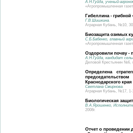
А.Н.Гуйда, ученый-агрон
«Агропромышленная газета
Гибеллина - грибной
Г.В.Шишкина.
Аграрная Кубань, №10, 30
Биозащита озимых ку
С.Б.Бабенко, главный аг
«Агропромышленная газета
Оздоровили почву - 
А.Н.Гуйда, кандидат сел
Деловой Крестьянин №6, 
Определена страте
председательством
Краснодарского края
Светлана Смирнова.
Аграрная Кубань, №17, 1-1
Биологическая защит
В.А.Ярошенко, Исполнит
2008г.
Отчет о проведении 