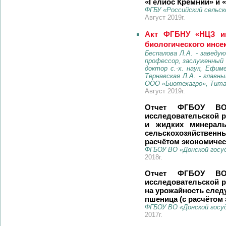
«Гелиос Кремний» и 
ФГБУ «Российский сельс
Август 2019г.
Акт ФГБНУ «НЦЗ им
биологического инсе
Беспалова Л.А. - заведу
профессор, заслуженный 
доктор с.-х. наук, Ефи
Тернавская Л.А. - главн
ООО «Биотехагро», Титар
Август 2019г.
Отчет ФГБОУ ВО 
исследовательской р
и жидких минерал
сельскохозяйственных
расчётом экономичес
ФГБОУ ВО «Донской госу
2018г.
Отчет ФГБОУ ВО 
исследовательской р
на урожайность след
пшеница (с расчётом
ФГБОУ ВО «Донской госу
2017г.