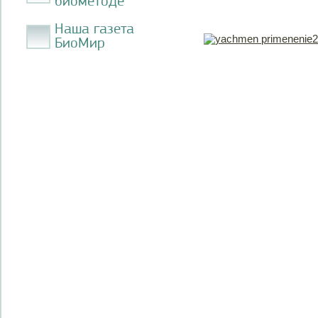
биометоде
Наша газета
БиоМир