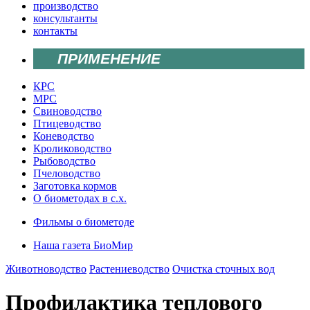
производство
консультанты
контакты
ПРИМЕНЕНИЕ
КРС
МРС
Свиноводство
Птицеводство
Коневодство
Кролиководство
Рыбоводство
Пчеловодство
Заготовка кормов
О биометодах в с.х.
Фильмы о биометоде
Наша газета БиоМир
Животноводство
Растениеводство
Очистка сточных вод
Профилактика теплового