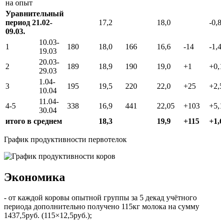
на опыт
Уравнительный
период 21.02-
17,2
18,0
-0,
09.03.
10.03-
1
180
18,0
166
16,6
-14
-1,
19.03
20.03-
2
189
18,9
190
19,0
+1
+0,
29.03
1.04-
3
195
19,5
220
22,0
+25
+2,
10.04
11.04-
4-5
338
16,9
441
22,05
+103
+5,
30.04
итого в среднем
18,3
19,9
+115
+1,
График продуктивности первотелок
Экономика
- от каждой коровы опытной группы за 5 декад учётного
периода дополнительно получено 115кг молока на сумму
1437,5руб. (115×12,5руб.);