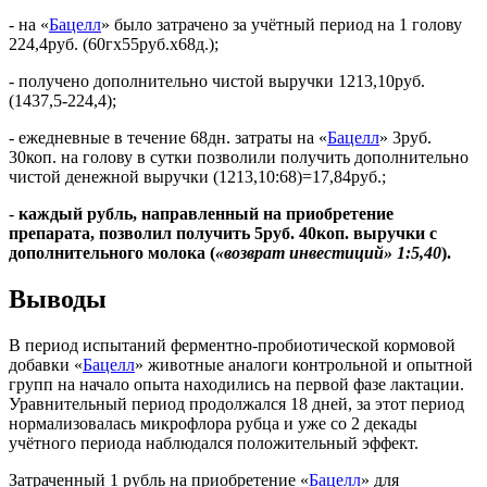
- на «
Бацелл
» было затрачено за учётный период на 1 голову
224,4руб. (60гх55руб.х68д.);
- получено дополнительно чистой выручки 1213,10руб.
(1437,5-224,4);
- ежедневные в течение 68дн. затраты на «
Бацелл
» 3руб.
30коп. на голову в сутки позволили получить дополнительно
чистой денежной выручки (1213,10:68)=17,84руб.;
-
каждый рубль, направленный на приобретение
препарата, позволил получить 5руб. 40коп. выручки с
дополнительного молока (
«возврат инвестиций» 1:5,40
).
Выводы
В период испытаний ферментно-пробиотической кормовой
добавки «
Бацелл
» животные аналоги контрольной и опытной
групп на начало опыта находились на первой фазе лактации.
Уравнительный период продолжался 18 дней, за этот период
нормализовалась микрофлора рубца и уже со 2 декады
учётного периода наблюдался положительный эффект.
Затраченный 1 рубль на приобретение «
Бацелл
» для