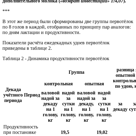
дополнительного молока (
«возврат инвестиций» 1:4,07
).
***
В этот же период были сформированы две группы первотёлок
по 8 голов в каждой, отобранных по принципу пар аналогов:
по дням лактации и продуктивности.
Показатели расчёта ежедекадных удоев первотёлок
приведены в таблице 2.
Таблица 2 - Динамика продуктивности первотёлок
разница 
Группа
опытной
контроль
контрольная
опытная
по удою, 
Декада
валовой
надой
валовой
надой
учётного
Период
надой за
за
надой за
за
периода
декаду
сутки
декаду,
сутки
за
з
на 1
на 1
на 1
на 1
декаду
су
голову,
голову,
голову,
голову,
кг
кг
кг
кг
Продуктивность
при постановке
19,5
19,02