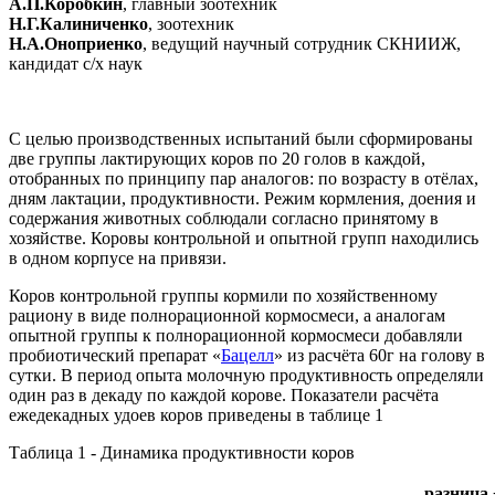
А.П.Коробкин
, главный зоотехник
Н.Г.Калиниченко
, зоотехник
Н.А.Оноприенко
, ведущий научный сотрудник СКНИИЖ,
кандидат с/х наук
С целью производственных испытаний были сформированы
две группы лактирующих коров по 20 голов в каждой,
отобранных по принципу пар аналогов: по возрасту в отёлах,
дням лактации, продуктивности. Режим кормления, доения и
содержания животных соблюдали согласно принятому в
хозяйстве. Коровы контрольной и опытной групп находились
в одном корпусе на привязи.
Коров контрольной группы кормили по хозяйственному
рациону в виде полнорационной кормосмеси, а аналогам
опытной группы к полнорационной кормосмеси добавляли
пробиотический препарат «
Бацелл
» из расчёта 60г на голову в
сутки. В период опыта молочную продуктивность определяли
один раз в декаду по каждой корове. Показатели расчёта
ежедекадных удоев коров приведены в таблице 1
Таблица 1 - Динамика продуктивности коров
разница 