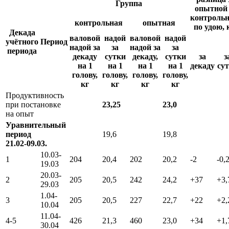
Группа
опытной
контроль
контрольная
опытная
по удою, 
Декада
валовой
надой
валовой
надой
учётного
Период
надой за
за
надой за
за
периода
декаду
сутки
декаду,
сутки
за
з
на 1
на 1
на 1
на 1
декаду
су
голову,
голову,
голову,
голову,
кг
кг
кг
кг
Продуктивность
при постановке
23,25
23,0
на опыт
Уравнительный
период
19,6
19,8
21.02-09.03.
10.03-
1
204
20,4
202
20,2
-2
-0,
19.03
20.03-
2
205
20,5
242
24,2
+37
+3,
29.03
1.04-
3
205
20,5
227
22,7
+22
+2,
10.04
11.04-
4-5
426
21,3
460
23,0
+34
+1,
30.04