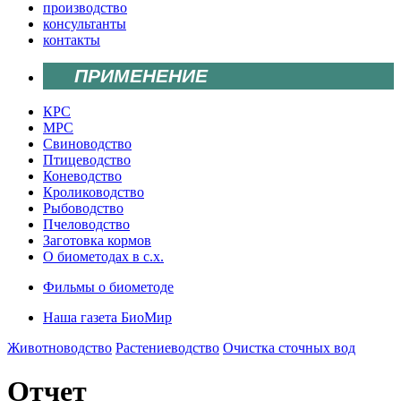
производство
консультанты
контакты
ПРИМЕНЕНИЕ
КРС
МРС
Свиноводство
Птицеводство
Коневодство
Кролиководство
Рыбоводство
Пчеловодство
Заготовка кормов
О биометодах в с.х.
Фильмы о биометоде
Наша газета БиоМир
Животноводство
Растениеводство
Очистка сточных вод
Отчет