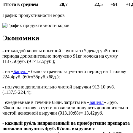
Итого в среднем
20,7
22,5
+91
+1,
График продуктивности коров
Экономика
- от каждой коровы опытной группы за 5 декад учётного
периода дополнительно получено 91кг молока на сумму
1137,50руб. (91×12,5руб.);
- на «
Бацелл
» было затрачено за учётный период на 1 голову
224,4руб. (60гх55руб.х68д.);
- получено дополнительно чистой выручки 913,10 руб.
(1137,5-224,4);
- ежедневные в течение 68дн. затраты на «
Бацелл
» 3руб.
30коп. на голову в сутки позволили получить дополнительно
чистой денежной выручки (913,10:68)= 13,42руб.
-
каждый рубль направленный на приобретение препарата
позволил получить 4руб. 07коп. выручки с