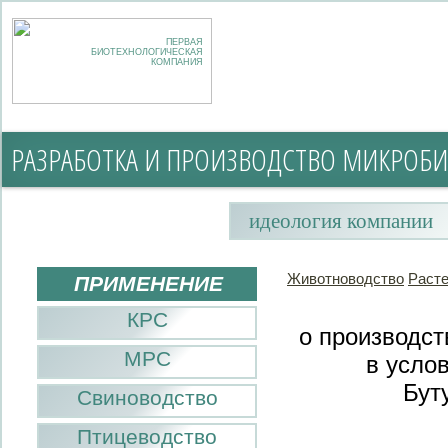
ПЕРВАЯ
БИОТЕХНОЛОГИЧЕСКАЯ
КОМПАНИЯ
РАЗРАБОТКА И ПРОИЗВОДСТВО МИКРОБИ
идеология компании
Животноводство
Раст
ПРИМЕНЕНИЕ
КРС
о производс
МРС
в усло
Бут
Свиноводство
Птицеводство