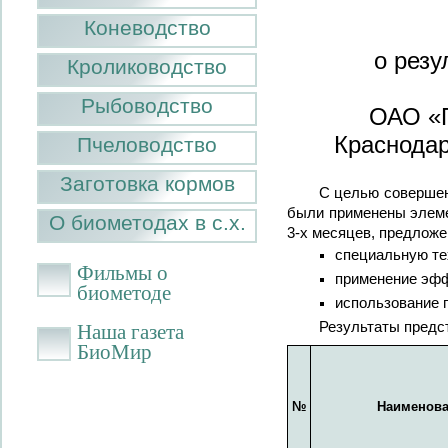
Коневодство
о резу
Кролиководство
Рыбоводство
ОАО «П
Краснодар
Пчеловодство
Заготовка кормов
С целью совершен
были применены элеме
О биометодах в с.х.
3-х месяцев, предлож
специальную те
Фильмы о
применение эфф
биометоде
использование 
Результаты предс
Наша газета
БиоМир
№
Наименова