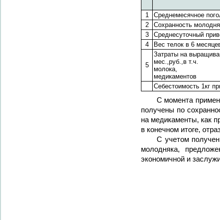
1
Среднемесячное пого
2
Сохранность молодня
3
Среднесуточный приве
4
Вес телок в 6 месяцев
Затраты на выращива
мес.,руб.,в т.ч.
5
молока,
медикаментов
Себестоимость 1кг пр
С момента примен
получены по сохраннос
на медикаменты, как п
в конечном итоге, отр
C учетом получен
молодняка, предложе
экономичной и заслуж