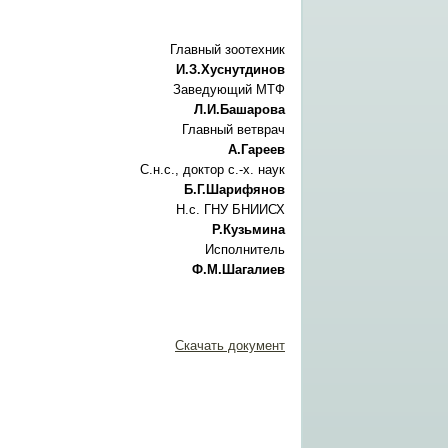
Главный зоотехник
И.З.Хуснутдинов
Заведующий МТФ
Л.И.Башарова
Главный ветврач
А.Гареев
С.н.с., доктор с.-х. наук
Б.Г.Шарифянов
Н.с. ГНУ БНИИСХ
Р.Кузьмина
Исполнитель
Ф.М.Шагалиев
Скачать документ