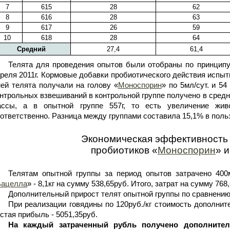
7
615
28
62
8
616
28
63
9
617
26
59
10
618
28
64
Средний
27,4
61,4
Телята для проведения опытов были отобраны по принципу
реля 2011г. Кормовые добавки пробиотического действия испыт
ей телята получали на голову «
Моноспорин
» по 5мл/сут. и 54
нтрольных взвешиваний в контрольной группе получено в средн
ассы, а в опытной группе 557г, то есть увеличение жи
ответственно. Разница между группами составила 15,1% в поль
Экономическая эффективность
пробиотиков «
Моноспорин
» и
Телятам опытной группы за период опытов затрачено 400
Бацелла
» - 8,1кг на сумму 538,65руб. Итого, затрат на сумму 768
Дополнительный прирост телят опытной группы по сравнению 
При реализации говядины по 120руб./кг стоимость дополните
стая прибыль - 5051,35руб.
На каждый затраченный рубль получено дополнитель