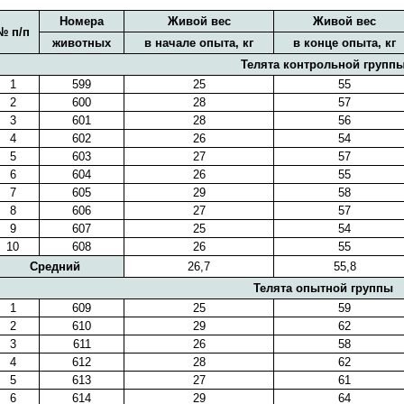
Номера
Живой вес
Живой вес
№ п/п
животных
в начале опыта, кг
в конце опыта, кг
Телята контрольной групп
1
599
25
55
2
600
28
57
3
601
28
56
4
602
26
54
5
603
27
57
6
604
26
55
7
605
29
58
8
606
27
57
9
607
25
54
10
608
26
55
Средний
26,7
55,8
Телята опытной группы
1
609
25
59
2
610
29
62
3
611
26
58
4
612
28
62
5
613
27
61
6
614
29
64