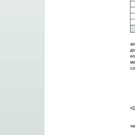
ап
дн
ко
м
со
«
чи