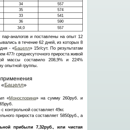
34
557
35
574
33
541
36
590
34,0
557
 пар-аналогов и поставлены на опыт 12
ывались в течение 62 дней, из которых 8
 дня - «
Бацелл
» 15г/сут. По результатам
ем 477г среднесуточного прироста живой
вой массы составило 208,9% и 224%
зу опытной группы.
 применения
 «
Бацелл
»
мл «
Моноспорина
» на сумму 260руб. и
,65руб.
с контрольной составляет 49кг.
льного прироста составляет 5850руб., а
ной прибыли 7,32руб., или чистая