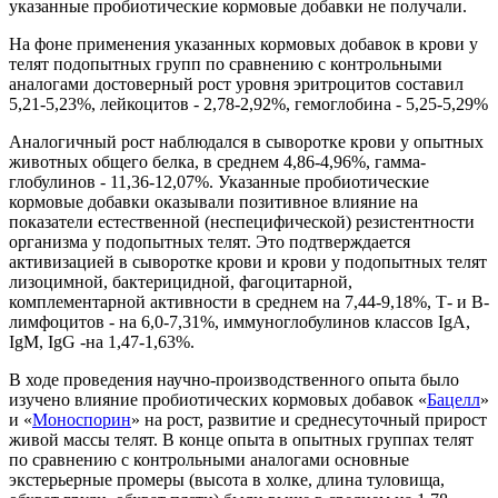
указанные пробиотические кормовые добавки не получали.
На фоне применения указанных кормовых добавок в крови у
телят подопытных групп по сравнению с контрольными
аналогами достоверный рост уровня эритроцитов составил
5,21-5,23%, лейкоцитов - 2,78-2,92%, гемоглобина - 5,25-5,29%
Аналогичный рост наблюдался в сыворотке крови у опытных
животных общего белка, в среднем 4,86-4,96%, гамма-
глобулинов - 11,36-12,07%. Указанные пробиотические
кормовые добавки оказывали позитивное влияние на
показатели естественной (неспецифической) резистентности
организма у подопытных телят. Это подтверждается
активизацией в сыворотке крови и крови у подопытных телят
лизоцимной, бактерицидной, фагоцитарной,
комплементарной активности в среднем на 7,44-9,18%, Т- и В-
лимфоцитов - на 6,0-7,31%, иммуноглобулинов классов IgA,
IgM, IgG -на 1,47-1,63%.
В ходе проведения научно-производственного опыта было
изучено влияние пробиотических кормовых добавок «
Бацелл
»
и «
Моноспорин
» на рост, развитие и среднесуточный прирост
живой массы телят. В конце опыта в опытных группах телят
по сравнению с контрольными аналогами основные
экстерьерные промеры (высота в холке, длина туловища,