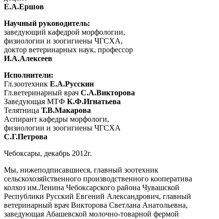
Е.А.Ершов
Научный руководитель:
заведующий кафедрой морфологии,
физиологии и зоогигиены ЧГСХА,
доктор ветеринарных наук, профессор
И.А.Алексеев
Исполнители:
Гл.зоотехник
Е.А.Русскин
Гл.ветеринарный врач
С.А.Викторова
Заведующая МТФ
К.Ф.Игнатьева
Телятница
Т.В.Макарова
Аспирант кафедры морфологи,
физиологии и зоогигиены ЧГСХА
С.Г.Петрова
Чебоксары, декабрь 2012г.
Мы, нижеподписавшиеся, главный зоотехник
сельскохозяйственного производственного кооператива
колхоз им.Ленина Чебоксарского района Чувашской
Республики Русский Евгений Александрович, главный
ветеринарный врач Викторова Светлана Анатольевна,
заведующая Абашевской молочно-товарной фермой