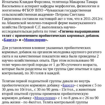
Игнатьева Клавдия Фирсовна, телятница Макарова Тамара
Васильевна и аспирант кафедры морфологии, физиологии и
зоогигиены ФГБОУ ВПО «Чувашская государственная
сельскохозяйственная академия» Петрова Светлана
Гавриловна составили настоящий акт о том, что в 2011-2012гг.
на Абашевской молочно-товарной ферме вышеуказанного
хозяйства Петровой С.Г. выполнялась научно-
исследовательская работа по теме:
«Гигиена выращивания
телят с применением пробиотических кормовых добавок
«
Бацелл
» и «
Моноспорин
».
Для установления влияние указанных пробиотических
кормовых добавок на организм молодняка крупного рогатого
скота и на качественные показатели мяса были проведены 2
научно-хозяйственных опыта. При этом использовано 90
телят черно-пестрой породы от 1 до 90-суточного возраста,
которые были разделены на три группы (две опытные и одна
контрольная), по 30 голов в каждой.
Телятам первой подопытной группы давали во внутрь
пробиотическую кормовую добавку «
Бацелл
» с кормом с 5 по
30 день по 10г/гол., с 30 по 90 день - 15г/гол., а животным
второй опытной группы применяли пробиотическую
кормовую добавку «
Моноспорин
» с 1 по 8 день и с 26 по 90
день жизни - по 4мл/гол. Телята контрольной группы