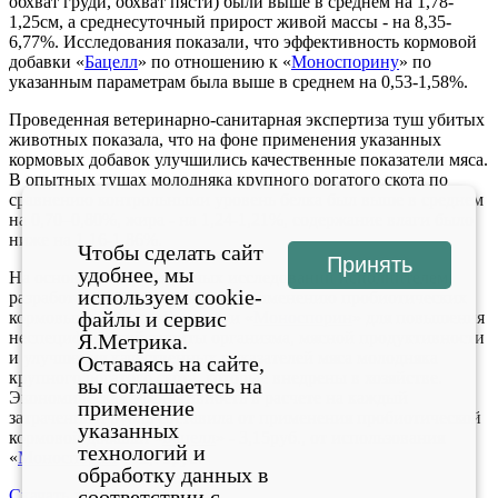
обхват груди, обхват пясти) были выше в среднем на 1,78-
1,25см, а среднесуточный прирост живой массы - на 8,35-
6,77%. Исследования показали, что эффективность кормовой
добавки «
Бацелл
» по отношению к «
Моноспорину
» по
указанным параметрам была выше в среднем на 0,53-1,58%.
Проведенная ветеринарно-санитарная экспертиза туш убитых
животных показала, что на фоне применения указанных
кормовых добавок улучшились качественные показатели мяса.
В опытных тушах молодняка крупного рогатого скота по
сравнению контрольными уровень белка был выше в среднем
на 0,70–0,80%, жира - на 1,24-1,21%, содержание влаги было
ниже на 1,16-1,86%.
Чтобы сделать сайт
Принять
удобнее, мы
На основании проведенных исследований исполнителем
используем cookie-
разработаны предложения по применению пробиотических
файлы и сервис
кормовых добавок «
Бацелл
» и «
Моноспорин
» для повышения
неспецифической защиты организма, мясной продуктивности
Я.Метрика.
и улучшения качественных показателей мяса молодняка
Оставаясь на сайте,
крупного рогатого скота, которые внедрены в хозяйстве.
вы соглашаетесь на
Экономическая эффективность в расчете на каждый
применение
затраченный рубль составила от применения пробиотической
указанных
кормовой добавки «
Бацелл
» - 3,15руб., от использования
технологий и
«
Моноспорин
» - 2,71руб.
обработку данных в
соответствии с
Скачать документ