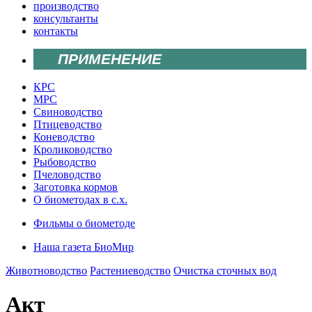
производство
консультанты
контакты
ПРИМЕНЕНИЕ
КРС
МРС
Свиноводство
Птицеводство
Коневодство
Кролиководство
Рыбоводство
Пчеловодство
Заготовка кормов
О биометодах в с.х.
Фильмы о биометоде
Наша газета БиоМир
Животноводство
Растениеводство
Очистка сточных вод
Акт