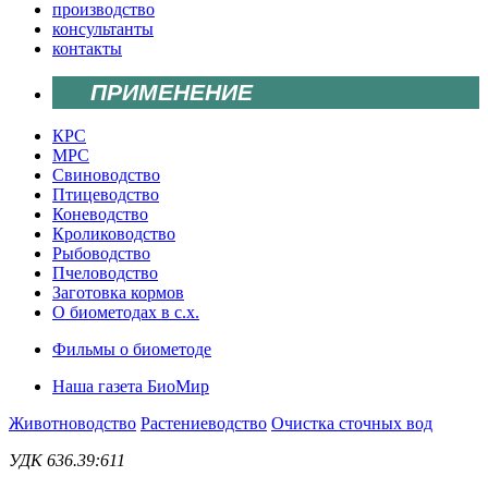
производство
консультанты
контакты
ПРИМЕНЕНИЕ
КРС
МРС
Свиноводство
Птицеводство
Коневодство
Кролиководство
Рыбоводство
Пчеловодство
Заготовка кормов
О биометодах в с.х.
Фильмы о биометоде
Наша газета БиоМир
Животноводство
Растениеводство
Очистка сточных вод
УДК 636.39:611