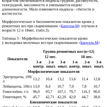
возрастом увеличиваются индексы грудной, растянутости,
тазогрудной, массивности и уменьшается индекс
длинноногости. Мало изменяются индексы - сбитости и
костистости.
Морфологические и биохимические показатели крови у
ремонтных коз при скармливании «
Бацелла-М
» изучали в
возрасте 12 и 18мес. (табл.3).
Таблица 3 - Морфобиологические показатели крови
у молодняка молочных коз при скармливании «
Бацелла-М
»
Группа ремонтных коз (n=12)
12 мес.
18 мес.
Показатели
1-я
2-я
3-я
1-я
2-я
3-я
контр.
опыт.
опыт.
контр.
опыт.
опыт.
Морфологические показатели
Эритроциты, 109/
13,2
10,4
13,2
13,6
11,4
12,8
л
Лейкоциты, 106/л
13,0
8,4
10,7
7,0
7,8
10,7
Гемоглобин, г/л
96,0
95,7
107,1
79,7
116,3
90,0
Гематокрит, %
45,7
42,71
42,29
42,0
44,7
38,0
Биохимические показатели