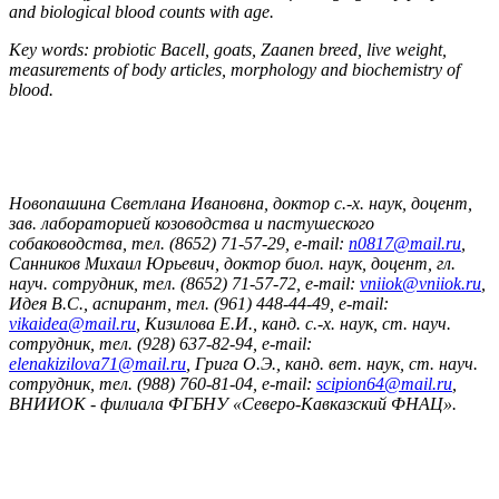
and biological blood counts with age.
Key words: probiotic Bacell, goats, Zaanen breed, live weight,
measurements of body articles, morphology and biochemistry of
blood.
Новопашина Светлана Ивановна, доктор с.-х. наук, доцент,
зав. лабораторией козоводства и пастушеского
собаководства, тел. (8652) 71-57-29, e-mail:
n0817@mail.ru
,
Санников Михаил Юрьевич, доктор биол. наук, доцент, гл.
науч. сотрудник, тел. (8652) 71-57-72, e-mail:
vniiok@vniiok.ru
,
Идея В.С., аспирант, тел. (961) 448-44-49, e-mail:
vikaidea@mail.ru
, Кизилова Е.И., канд. с.-х. наук, ст. науч.
сотрудник, тел. (928) 637-82-94, e-mail:
elenakizilova71@mail.ru
, Грига О.Э., канд. вет. наук, ст. науч.
сотрудник, тел. (988) 760-81-04, e-mail:
scipion64@mail.ru
,
ВНИИОК - филиала ФГБНУ «Северо-Кавказский ФНАЦ».