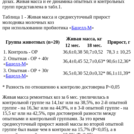
дозах. Живая масса и ее динамика опытных и контрольных
групп представлена в табл.1.
Таблица 1 - Живая масса и среднесуточный прирост
молодняка молочных коз
при использовании пробиотика «
Бацелл-М
»
Живая масса, кг
Группа животных (n=20)
Прирост, г
12 мес.
18 мес.
1. Контроль - ОР
36,6±0,38
50,7±0,52
78,3 ± 10,25
2. Опытная - ОР + 40г
36,4±0,45
52,7±0,63*
90,6±12,36*
«
Бацелл-М
»
3. Опытная - ОР + 30г
36,5±0,30
52,0±0,32*
86,1±11,39*
«
Бацелл-М
»
* Разность по отношению к контролю достоверна Р<0,05
Живая масса ремонтных коз за 6 мес. увеличилась в
контрольной группе на 14,1кг или на 38,5%, во 2-й опытной
группе - на 16,3кг или на 44,9%, и в 3-й опытной группе - на
15,5 кг или на 42,5%, при достоверной разности между
опытными и контрольной группами. За это время
среднесуточный прирост живой массы во второй опытной
группе был выше чем в контроле на 15,7% (Р<0,05), а в