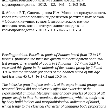
исследовательского института животноводства и
кормопроизводства. - 2012. - Т.2. - №1. - С.163-169.
6. Абилов Б.Т., Синельщикова И.А. Молочная продуктивность
коров при использовании гидролизатов растительных белков
// Сборник научных трудов Ставропольского научно-
исследовательского института животноводства и
кормопроизводства. - 2013. - Т.3. - №6. - С.11-14.
Feedingprobiotic Bacelle to goats of Zaanen breed from 12 to 18
months. promoted the intensive growth and development of animal
test groups. Live weight of goats in 18 months - 52.7 and 52.0 kg
exceeded this figure in the animals of the control group by 2.6 and
3.9 % and the standard for goats of the Zaanen breed of this age
(not less than 45 kg) - by 17.1 and 15.6 %.
The intensive growth of the animals of the experimental groups that
received Bacell did not adversely affect the ex-terrier of the
experimental animals. Measurements of body articles of goats of all
groups testify to their harmonious development, which is confirmed
by body build indices and morphobiological indicators of blood,
which testify to the classical character of changing body proportions