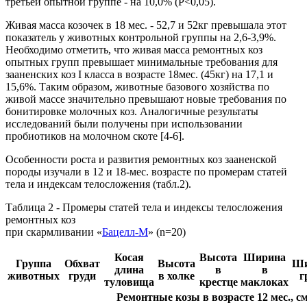
третьей опытной группе - на 10,0% (Р<0,05).
Живая масса козочек в 18 мес. - 52,7 и 52кг превышала этот
показатель у животных контрольной группы на 2,6-3,9%.
Необходимо отметить, что живая масса ремонтных коз
опытных групп превышает минимальные требования для
зааненских коз I класса в возрасте 18мес. (45кг) на 17,1 и
15,6%. Таким образом, животные базового хозяйства по
живой массе значительно превышают новые требования по
бонитировке молочных коз. Аналогичные результаты
исследований были получены при использовании
пробиотиков на молочном скоте [4-6].
Особенности роста и развития ремонтных коз зааненской
породы изучали в 12 и 18-мес. возрасте по промерам статей
тела и индексам телосложения (табл.2).
Таблица 2 - Промеры статей тела и индексы телосложения
ремонтных коз
при скармливании «
Бацелл-М
» (n=20)
Косая
Высота
Ширина
Группа
Обхват
Высота
Ши
длина
в
в
животных
груди
в холке
г
туловища
крестце
маклоках
Ремонтные козы в возрасте 12 мес., с