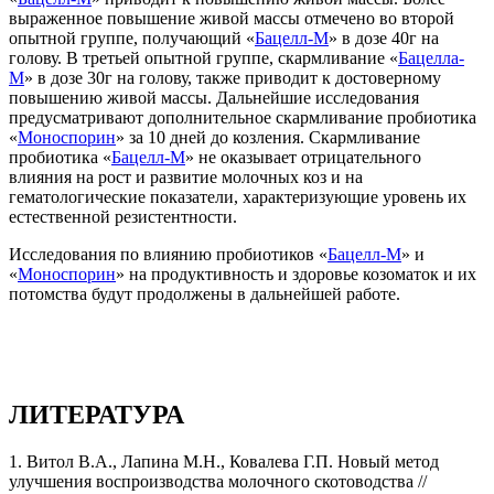
выраженное повышение живой массы отмечено во второй
опытной группе, получающий «
Бацелл-М
» в дозе 40г на
голову. В третьей опытной группе, скармливание «
Бацелла-
М
» в дозе 30г на голову, также приводит к достоверному
повышению живой массы. Дальнейшие исследования
предусматривают дополнительное скармливание пробиотика
«
Моноспорин
» за 10 дней до козления. Скармливание
пробиотика «
Бацелл-М
» не оказывает отрицательного
влияния на рост и развитие молочных коз и на
гематологические показатели, характеризующие уровень их
естественной резистентности.
Исследования по влиянию пробиотиков «
Бацелл-М
» и
«
Моноспорин
» на продуктивность и здоровье козоматок и их
потомства будут продолжены в дальнейшей работе.
ЛИТЕРАТУРА
1. Витол В.А., Лапина М.Н., Ковалева Г.П. Новый метод
улучшения воспроизводства молочного скотоводства //