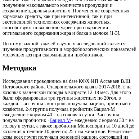
получение максимального количества продукции и
сохранение здоровья животных. Применение современных
кормовых средств, как при интенсивной, так и при
экстенсивной технологиях содержания животных,
способствуют повышению удоев при сохранении
оптимального содержания жира и белка в молоке [1-3].
Поэтому важной задачей научных исследований является
изучение продуктивности и морфобиологических показателей
молочных коз при скармливании пробиотиков.
Методика
Исследования проводились на базе КФХ ИП Ассанаев В.Ш.
Петровского района Ставропольского края в 2017-2018гг. на
козочках зааненской породы в возрасте 12-18 мес. Для этого
были сформированы три группы животных по 20гол. в
каждой. 1-я группа - контроль получала рацион, принятый в
хозяйстве, 2-я группа получала пробиотик Бацелл-М
ежедневно с кормом 40 г на голову в сутки, 3-я группа
получала пробиотик «
Бацелл-М
» ежедневно с кормом 30 г на
голову в сутки, а также пробиотик Моноспорин за 10 дней до
козления в течение 10 дней по 25 г на животное. Ремонтные
козы всех групп получали основной рацион, состоящий из