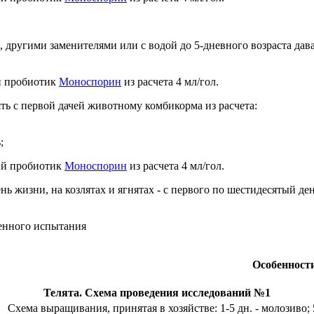
ом, другими заменителями или с водой до 5-дневного возраста д
ий пробиотик
Моноспорин
из расчета 4 мл/гол.
ь с первой дачей животному комбикорма из расчета:
;
кий пробиотик
Моноспорин
из расчета 4 мл/гол.
нь жизни, на козлятах и ягнятах - с первого по шестидесятый д
венного испытания
Особенност
Телята. Схема проведения исследований №1
Схема выращивания, принятая в хозяйстве: 1-5 дн. - молозиво; 5