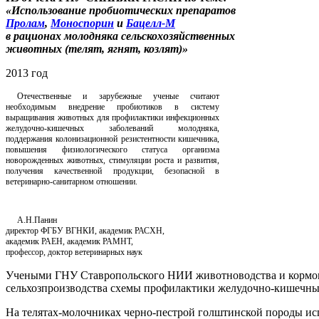
«Использование пробиотических препаратов
Пролам
,
Моноспорин
и
Бацелл-М
в рационах молодняка сельскохозяйственных
животных (телят, ягнят, козлят)»
2013 год
Отечественные и зарубежные ученые считают
необходимым внедрение пробиотиков в систему
выращивания животных для профилактики инфекционных
желудочно-кишечных заболеваний молодняка,
поддержания колонизационной резистентности кишечника,
повышения физиологического статуса организма
новорожденных животных, стимуляции роста и развития,
получения качественной продукции, безопасной в
ветеринарно-санитарном отношении.
А.Н.Панин
директор ФГБУ ВГНКИ, академик РАСХН,
академик РАЕН, академик РАМНТ,
профессор, доктор ветеринарных наук
Учеными ГНУ Ставропольского НИИ животноводства и кормоп
сельхозпроизводства схемы профилактики желудочно-кишечных
На телятах-молочниках черно-пестрой голштинской породы исп