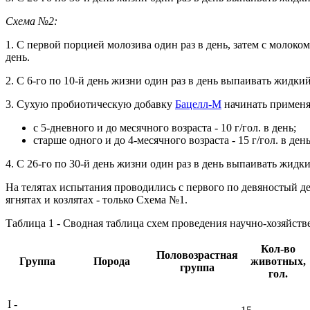
Схема №2:
1. С первой порцией молозива один раз в день, затем с молок
день.
2. С 6-го по 10-й день жизни один раз в день выпаивать жидк
3. Сухую пробиотическую добавку
Бацелл-М
начинать применят
с 5-дневного и до месячного возраста - 10 г/гол. в день;
старше одного и до 4-месячного возраста - 15 г/гол. в день
4. С 26-го по 30-й день жизни один раз в день выпаивать жид
На телятах испытания проводились с первого по девяностый де
ягнятах и козлятах - только Схема №1.
Таблица 1 - Сводная таблица схем проведения научно-хозяйст
Кол-во
Половозрастная
Группа
Порода
животных,
группа
гол.
I -