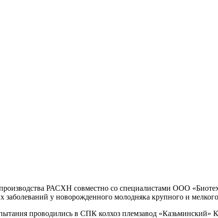
роизводства РАСХН совместно со специалистами ООО «Биотеха
 заболеваний у новорожденного молодняка крупного и мелкого 
ытания проводились в СПК колхоз племзавод «Казьминский» Коч