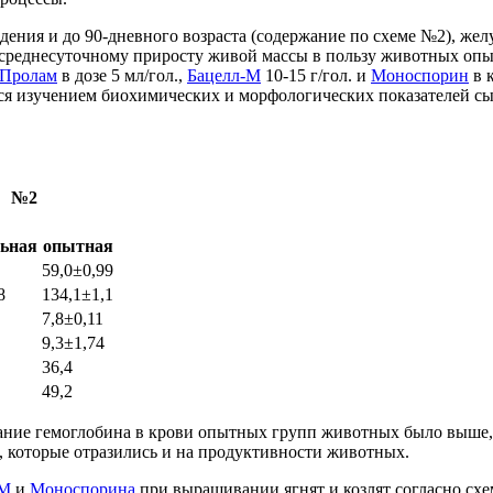
ения и до 90-дневного возраста (содержание по схеме №2), жел
 среднесуточному приросту живой массы в пользу животных опыт
Пролам
в дозе 5 мл/гол.,
Бацелл-М
10-15 г/гол. и
Моноспорин
в к
тся изучением биохимических и морфологических показателей сы
№2
ьная
опытная
59,0±0,99
8
134,1±1,1
7,8±0,11
9,3±1,74
36,4
49,2
ние гемоглобина в крови опытных групп животных было выше, че
, которые отразились и на продуктивности животных.
-М
и
Моноспорина
при выращивании ягнят и козлят согласно схе