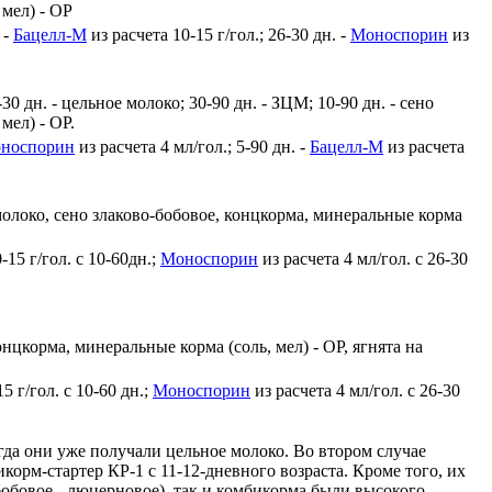
 мел) - ОР
 -
Бацелл-М
из расчета 10-15 г/гол.; 26-30 дн. -
Моноспорин
из
0 дн. - цельное молоко; 30-90 дн. - ЗЦМ; 10-90 дн. - сено
мел) - ОР.
носпорин
из расчета 4 мл/гол.; 5-90 дн. -
Бацелл-М
из расчета
молоко, сено злаково-бобовое, концкорма, минеральные корма
-15 г/гол. с 10-60дн.;
Моноспорин
из расчета 4 мл/гол. с 26-30
концкорма, минеральные корма (соль, мел) - ОР, ягнята на
5 г/гол. с 10-60 дн.;
Моноспорин
из расчета 4 мл/гол. с 26-30
гда они уже получали цельное молоко. Во втором случае
корм-стартер КР-1 с 11-12-дневного возраста. Кроме того, их
бобовое - люцерновое), так и комбикорма были высокого