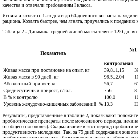
качества и отвечали требованиям I класса.
Ягнята и козлята с 1-го дня и до 60-дневного возраста находи
рациона. Козлята быстрее, чем ягнята, приучались к поеданию 
Таблица 2 - Динамика средней живой массы телят с 1-90 дн. возр
№1
Показатель
контрольная
Живая масса при постановке на опыт, кг
39,8±1,15
3
Живая масса в 90 дней, кг
96,5±2,04
1
Абсолютный прирост, кг
56,7
6
Среднесуточный прирост, г/гол.
756
8
В % к контролю
100,0
1
Уровень желудочно-кишечных заболеваний, %
13,3
Н
Результаты, представленные в таблице 2, показывают положит
пробиотические препараты после молозивного периода, начиная
от общего поголовья). Скармливание в этот период пробиотич
продуктивность молодняка. Так, за 75 дней содержания живот
пробиотические препараты благотворно влияют на обменные п