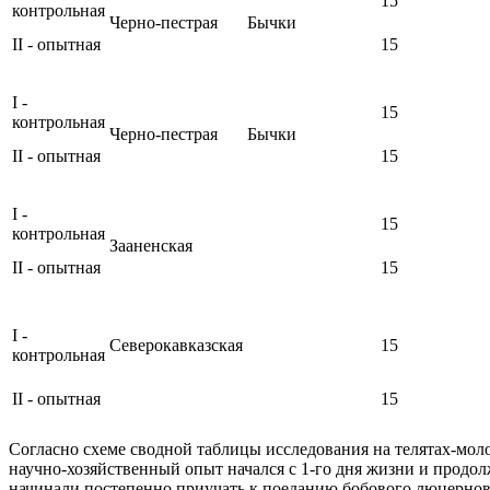
15
контрольная
Черно-пестрая
Бычки
II - опытная
15
I -
15
контрольная
Черно-пестрая
Бычки
II - опытная
15
I -
15
контрольная
Зааненская
II - опытная
15
I -
Северокавказская
15
контрольная
II - опытная
15
Согласно схеме сводной таблицы исследования на телятах-моло
научно-хозяйственный опыт начался с 1-го дня жизни и продолж
начинали постепенно приучать к поеданию бобового люцерновог