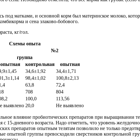
лись под матками, и основной корм был материнское молоко, кот
комбикорма и сена злаково-бобового.
аста, кг/гол.
Схемы опыта
№2
группа
опытная
контрольная
опытная
9,9±1,45
34,6±1,92
34,4±1,71
01,3±1,14
98,4±1,02
100,8±2,13
1,4
63,8
72,4
18
708
804
08,2
100,0
113,56
е выявлено
20,0
Не выявлено
ельное влияние пробиотических препаратов при выращивании тел
 с 15-дневного возраста. Надо отметить, что уровень желудочн
еских препаратов опытным телятам позволило не только предотв
ные опытной группы превосходили сверстников контрольной гру
роцессы.