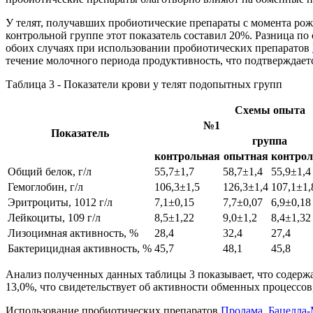
У телят, получавших пробиотические препараты с момента рожд
контрольной группе этот показатель составил 20%. Разница по
обоих случаях при использовании пробиотических препаратов
течение молочного периода продуктивность, что подтверждае
Таблица 3 - Показатели крови у телят подопытных групп
Схемы опыта
№1
Показатель
группа
контрольная
опытная
контрол
Общий белок, г/л
55,7±1,7
58,7±1,4
55,9±1,4
Гемоглобин, г/л
106,3±1,5
126,3±1,4
107,1±1,
Эритроциты, 1012 г/л
7,1±0,15
7,7±0,07
6,9±0,18
Лейкоциты, 109 г/л
8,5±1,22
9,0±1,2
8,4±1,32
Лизоцимная активность, %
28,4
32,4
27,4
Бактерицидная активность, %
45,7
48,1
45,8
Анализ полученных данных таблицы 3 показывает, что содержа
13,0%, что свидетельствует об активности обменных процессов
Использование пробиотических препаратов
Пролама
,
Бацелла