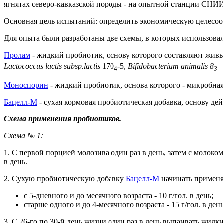
ягнятах северо-кавказской породы - на опытной станции СНИ
Основная цель испытаний: определить экономическую целесоо
Для опыта были разработаны две схемы, в которых использов
Пролам
- жидкий пробиотик, основу которого составляют жи
Lactococcus lactis subsp.lactis
170
-5,
Bifidobacterium animalis 8
4
3
Моноспорин
- жидкий пробиотик, основа которого - микробна
Бацелл-М
- сухая кормовая пробиотическая добавка, основу д
Схема применения пробиотиков.
Схема № 1:
1. С первой порцией молозива один раз в день, затем с молок
в день.
2. Сухую пробиотическую добавку
Бацелл-М
начинать применят
с 5-дневного и до месячного возраста - 10 г/гол. в день;
старше одного и до 4-месячного возраста - 15 г/гол. в день
3. С 26-го по 30-й день жизни один раз в день выпаивать жид