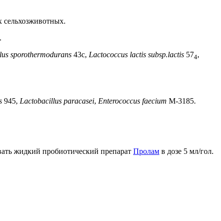
х сельхозживотных.
.
llus sporothermodurans
43с,
Lactococcus lactis subsp.lactis
57
,
4
s
945,
Lactobacillus paracasei
,
Enterococcus faecium
М-3185.
давать жидкий пробиотический препарат
Пролам
в дозе 5 мл/гол.