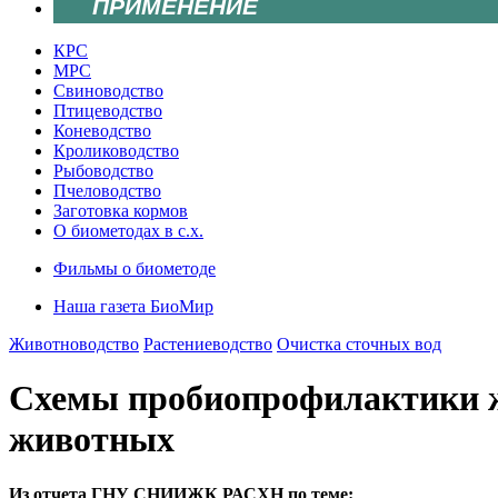
ПРИМЕНЕНИЕ
КРС
МРС
Свиноводство
Птицеводство
Коневодство
Кролиководство
Рыбоводство
Пчеловодство
Заготовка кормов
О биометодах в с.х.
Фильмы о биометоде
Наша газета БиоМир
Животноводство
Растениеводство
Очистка сточных вод
Схемы пробиопрофилактики 
животных
Из отчета ГНУ СНИИЖК РАСХН по теме: