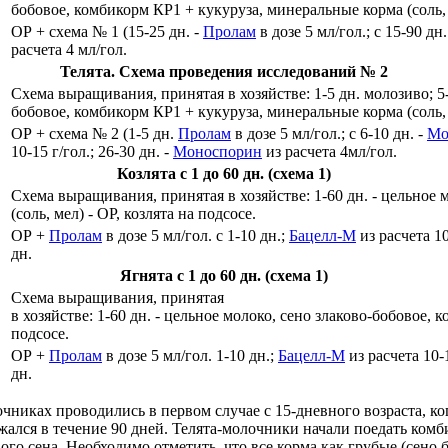
бобовое, комбикорм КР1 + кукуруза, минеральные корма (соль,
ОР + схема № 1 (15-25 дн. -
Пролам
в дозе 5 мл/гол.; с 15-90 дн.
расчета 4 мл/гол.
Телята. Схема проведения исследований № 2
Схема выращивания, принятая в хозяйстве: 1-5 дн. молозиво; 5-3
бобовое, комбикорм КР1 + кукуруза, минеральные корма (соль, 
ОР + схема № 2 (1-5 дн.
Пролам
в дозе 5 мл/гол.; с 6-10 дн. -
Мо
10-15 г/гол.; 26-30 дн. -
Моноспорин
из расчета 4мл/гол.
Козлята с 1 до 60 дн. (схема 1)
Схема выращивания, принятая в хозяйстве: 1-60 дн. - цельное 
(соль, мел) - ОР, козлята на подсосе.
ОР +
Пролам
в дозе 5 мл/гол. с 1-10 дн.;
Бацелл-М
из расчета 10
дн.
Ягнята с 1 до 60 дн. (схема 1)
Схема выращивания, принятая
в хозяйстве: 1-60 дн. - цельное молоко, сено злаково-бобовое, 
подсосе.
ОР +
Пролам
в дозе 5 мл/гол. 1-10 дн.;
Бацелл-М
из расчета 10-1
дн.
чниках проводились в первом случае с 15-дневного возраста, ко
ался в течение 90 дней. Телята-молочники начали поедать комби
о сена. Необходимо отметить, что все корма как грубые (сено 