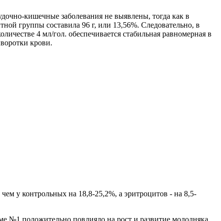
удочно-кишечные заболевания не выявлены, тогда как в
ной группы составила 96 г, или 13,56%. Следовательно, в
оличестве 4 мл/гол. обеспечивается стабильная равномерная в
воротки крови.
м у контрольных на 18,8-25,2%, а эритроцитов - на 8,5-
ме №1 положительно повлияло на рост и развитие молодняка