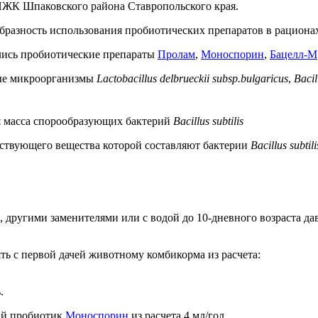
ИЖК Шпаковского района Ставропольского края.
бразность использования пробиотических препаратов в рациона
ались пробиотические препараты
Пролам
,
Моноспорин
,
Бацелл-М
вые микроорганизмы
Lactobacillus delbrueckii subsp.bulgaricus
,
Baci
я масса спорообразующих бактерий
Bacillus subtilis
ействующего вещества которой составляют бактерии
Bacillus subtili
ом, другими заменителями или с водой до 10-дневного возраста 
ь с первой дачей животному комбикорма из расчета:
.
кий пробиотик
Моноспорин
из расчета 4 мл/гол.