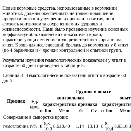
Новые кормовые средства, использованные в кормлении
животных должны обеспечивать не только повышение
продуктивности и улучшение их роста и развития, но и
служить контролем за сохранением их здоровья и
жизнеспособности. Нами было проведено изучение основных
морфоиммунобиохимических показателей крови,
характеризующих естественную резистентность организма
ягнят. Кровь для исследований бралась до кормления у 8 ягнят
(по 4 баранчика и 4 ярочки) контрольной и опытной групп.
Результаты изучения гематологических показателей у ягнят в
возрасте 60 дней приведены в таблице 8.
Таблица 8 - Гематологические показатели ягнят в возрасте 60
дней
Группы в опыте
контрольная
опыт
Признак
Ед.
характеристика признака
характеристи
изм.
n
lim
М±m
Ϭ
Cv
n
lim
М±m
Содержание в сыворотке крови:
6,8-
8-
гемоглобина
г/%
8
8,6±0,40
1,14
13,13
8
8,93±0,
10,9
10,4