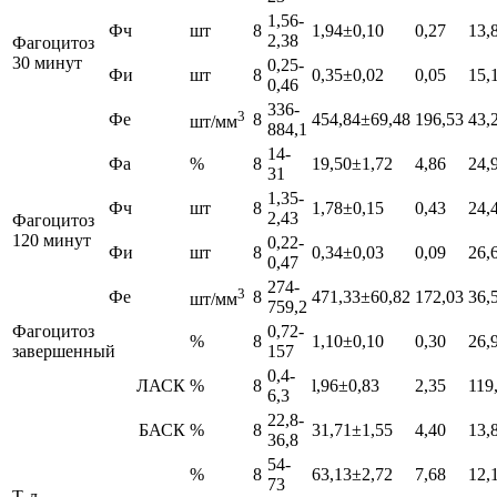
1,56-
Фч
шт
8
1,94±0,10
0,27
13,
2,38
Фагоцитоз
30 минут
0,25-
Фи
шт
8
0,35±0,02
0,05
15,
0,46
336-
3
Фе
8
454,84±69,48
196,53
43,
шт/мм
884,1
14-
Фа
%
8
19,50±1,72
4,86
24,
31
1,35-
Фч
шт
8
1,78±0,15
0,43
24,
2,43
Фагоцитоз
120 минут
0,22-
Фи
шт
8
0,34±0,03
0,09
26,
0,47
274-
3
Фе
8
471,33±60,82
172,03
36,
шт/мм
759,2
Фагоцитоз
0,72-
%
8
1,10±0,10
0,30
26,
завершенный
157
0,4-
ЛАСК
%
8
l,96±0,83
2,35
119
6,3
22,8-
БАСК
%
8
31,71±1,55
4,40
13,
36,8
54-
%
8
63,13±2,72
7,68
12,
73
Т-л