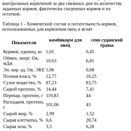
контрольных кормлений за два смежных дня по количеству
заданных кормов, фактически съеденных кормов и их
остатков.
Таблица 1 - Химический состав и питательность кормов,
использованных для кормления овец и ягнят
комбикорм для
сено суданской
Показатели
овец
травы
Кормов, единиц, кг
1,01
0,45
Обмен, энерг. Ов,
10,63
6,81
мДж
Эн. кор. ад. Ов, ЭКЕ
1,06
0,68
Полная влага, %
12,77
16,25
Сухое вещество, %
87,23
83,75
Сырой протеин, %
14,44
7,41
Перевар. протеин, г
119,83
44
Распадаем. протеин,
101,06
43
г
Сырой жир, %
2,99
1,52
Сырая клетчатка, %
6,6
28,74
Сырая зола, %
3,5
6,28