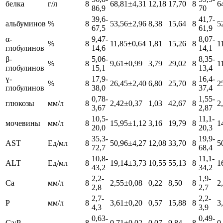
белка
г/л
8
68,81±4,31
12,18
17,70
8
6
86,9
70
39,6-
41,7-
альбуминов
%
8
53,56±2,96
8,38
15,64
8
5
67,5
61,9
α-
9,47-
8,07-
%
8
11,85±0,64
1,81
15,26
8
1
глобулинов
14,6
14,1
β-
5,06-
8,35-
%
8
9,61±0,99
3,79
29,02
8
1
глобулинов
15,1
13,4
ɣ-
17,9-
16,4-
%
8
26,45±2,40
6,80
25,70
8
2
глобулинов
38,0
37,4
0,78-
1,55-
глюкозы
мм/л
8
2,42±0,37
1,03
42,67
8
2
3,67
2,87
10,5-
11,1-
мочевины
мм/л
8
15,95±1,12
3,16
19,79
8
1
20,0
20,3
35,3-
19,9-
AST
Ед/мл
8
50,96±4,27
12,08
33,70
8
5
72,7
68,4
10,8-
11,1-
ALT
Ед/мл
8
19,14±3,73
10,55
55,13
8
1
43,2
34,2
2,2-
1,9-
Са
мм/л
8
2,55±0,08
0,22
8,50
8
2
2,8
2,7
2,7-
2,2-
Р
мм/л
8
3,61±0,20
0,57
15,88
8
3
4,3
3,9
0,63-
0,49-
Са:Р
8
0,71±0,02
0,07
9,84
8
0