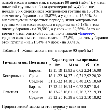
живой массы в конце мая, в возрасте 90 дней (табл.4), у ягнят
опытной группы она была достоверно (td=4,4) больше,
нежели у их сверстников контрольной группы на 15,51%, в
том числе у баранов - на 15,87%, а у ярок - на 15,59%. За
анализируемый возрастной период у ягнят контрольной
группы живая масса возросла в среднем на 35,18%, в том
числе у баранов - на 39,58%, а у ярок - на 32,56%. За то же
время у ягнят опытной группы, получавшей «
Бацелл
»,
средняя живая масса повысилась на 27,8%, при этом у баранов
этой группы - на 21,54%, а у ярок - на 33,41%.
Таблица 4 - Живая масса ягнят в возрасте 90 дней (кг)
Характеристика признака
Группы ягнят
Пол ягнят
n
lim
М±m
Ϭ
Cv
Бараны
13
11-19
13,93 ± 0,62
2,24
16,08
Контрольная
Ярки
18
11-22
14,37 ± 0,71
2,92
20,32
Среднее
31
11-22
14,18 ± 0,48
2,65
18,69
Бараны
17
12-22
16,14 ± 0,72
2,97
18,4
Опытная
Ярки
18
13-25
16,61 ± 0,76
3,22
19,39
Среднее
35
12-25
16,38 ± 0,52
3,10
18,92
Прирост живой массы за этот период у всех ягнят