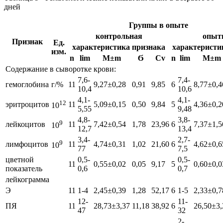
дней
Группы в опыте
контрольная
опыт
Признак
Ед.
характеристика признака
характеристи
изм.
n
lim
М±m
Ϭ
Cv
n
lim
М±m
Содержание в сыворотке крови:
7,6-
7,4-
гемоглобина
г/%
11
9,27±0,28
0,91
9,85
6
8,77±0,4
10,4
10,6
4,1-
4,1-
12
эритроцитов
11
5,09±0,15
0,50
9,84
5
4,36±0,2
10
5,55
9,48
4,8-
3,8-
9
лейкоцитов
11
7,42±0,54
1,78
23,96
6
7,37±1,5
10
12,7
13,4
3,4-
2,7-
9
лимфоцитов
11
4,74±0,31
1,02
21,60
6
4,62±0,6
10
77
7,5
цветной
0,5-
0,5-
11
0,55±0,02
0,05
9,17
5
0,60±0,0
показатель
0,6
0,7
лейкограмма
Э
11
1-4
2,45±0,39
1,28
52,17
6
1-5
2,33±0,7
12-
11-
ПЯ
11
28,73±3,37
11,18
38,92
6
26,50±3,
47
32
2-