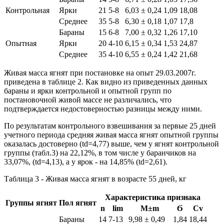
Контрольная
Ярки
21
5-8
6,03 ± 0,24
1,09
18,08
Среднее
35
5-8
6,30 ± 0,18
1,07
17,8
Бараны
15
6-8
7,00 ± 0,32
1,26
17,10
Опытная
Ярки
20
4-10
6,15 ± 0,34
1,53
24,87
Среднее
35
4-10
6,55 ± 0,24
1,42
21,68
Живая масса ягнят при постановке на опыт 29.03.2007г.
приведена в таблице 2. Как видно из приведенных данных
бараны и ярки контрольной и опытной групп по
постановочной живой массе не различались, что
подтверждается недостоверностью разницы между ними.
По результатам контрольного взвешивания за первые 25 дней
учетного периода средняя живая масса ягнят опытной группы
оказалась достоверно (td=4,77) выше, чем у ягнят контрольной
группы (табл.3) на 22,12%, в том числе у баранчиков на
33,07%, (td=4,13), a y ярок - на 14,85% (td=2,61).
Таблица 3 - Живая масса ягнят в возрасте 55 дней, кг
Характеристика признака
Группы ягнят
Пол ягнят
n
lim
М±m
Ϭ
Cv
Бараны
14
7-13
9,98 ± 0,49
1,84
18,44