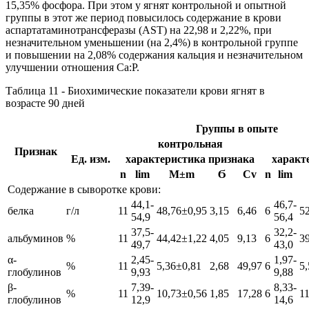
15,35% фосфора. При этом у ягнят контрольной и опытной
группы в этот же период повысилось содержание в крови
аспартатаминотрансферазы (AST) на 22,98 и 2,22%, при
незначительном уменьшении (на 2,4%) в контрольной группе
и повышении на 2,08% содержания кальция и незначительном
улучшении отношения Са:Р.
Таблица 11 - Биохимические показатели крови ягнят в
возрасте 90 дней
Группы в опыте
контрольная
Признак
Ед. изм.
характеристика признака
характ
n
lim
М±m
Ϭ
Cv
n
lim
Содержание в сыворотке крови:
44,1-
46,7-
белка
г/л
11
48,76±0,95
3,15
6,46
6
5
54,9
56,4
37,5-
32,2-
альбуминов
%
11
44,42±1,22
4,05
9,13
6
3
49,7
43,0
α-
2,45-
1,97-
%
11
5,36±0,81
2,68
49,97
6
5
глобулинов
9,93
9,88
β-
7,39-
8,33-
%
11
10,73±0,56
1,85
17,28
6
1
глобулинов
12,9
14,6