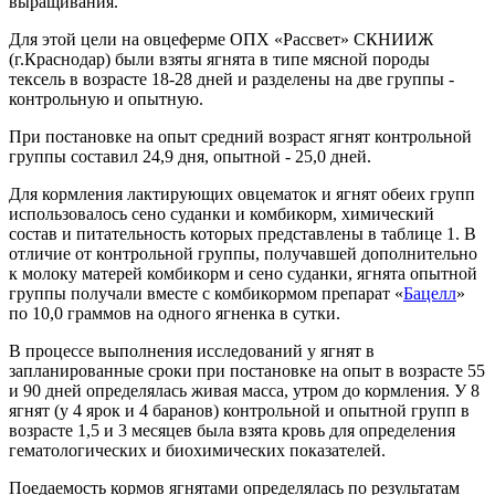
выращивания.
Для этой цели на овцеферме ОПХ «Рассвет» СКНИИЖ
(г.Краснодар) были взяты ягнята в типе мясной породы
тексель в возрасте 18-28 дней и разделены на две группы -
контрольную и опытную.
При постановке на опыт средний возраст ягнят контрольной
группы составил 24,9 дня, опытной - 25,0 дней.
Для кормления лактирующих овцематок и ягнят обеих групп
использовалось сено суданки и комбикорм, химический
состав и питательность которых представлены в таблице 1. В
отличие от контрольной группы, получавшей дополнительно
к молоку матерей комбикорм и сено суданки, ягнята опытной
группы получали вместе с комбикормом препарат «
Бацелл
»
по 10,0 граммов на одного ягненка в сутки.
В процессе выполнения исследований у ягнят в
запланированные сроки при постановке на опыт в возрасте 55
и 90 дней определялась живая масса, утром до кормления. У 8
ягнят (у 4 ярок и 4 баранов) контрольной и опытной групп в
возрасте 1,5 и 3 месяцев была взята кровь для определения
гематологических и биохимических показателей.
Поедаемость кормов ягнятами определялась по результатам