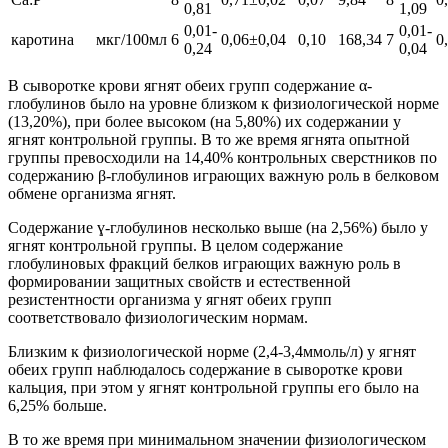
0,81
1,09
0,01-
0,01-
каротина
мкг/100мл
6
0,06±0,04
0,10
168,34
7
0
0,24
0,04
В сыворотке крови ягнят обеих групп содержание α-
глобулинов было на уровне близком к физиологической норме
(13,20%), при более высоком (на 5,80%) их содержании у
ягнят контрольной группы. В то же время ягнята опытной
группы превосходили на 14,40% контрольных сверстников по
содержанию β-глобулинов играющих важную роль в белковом
обмене организма ягнят.
Содержание ɣ-глобулинов несколько выше (на 2,56%) было у
ягнят контрольной группы. В целом содержание
глобулиновых фракций белков играющих важную роль в
формировании защитных свойств и естественной
резистентности организма у ягнят обеих групп
соответствовало физиологическим нормам.
Близким к физиологической норме (2,4-3,4ммоль/л) у ягнят
обеих групп наблюдалось содержание в сыворотке крови
кальция, при этом у ягнят контрольной группы его было на
6,25% больше.
В то же время при минимальном значении физиологическом