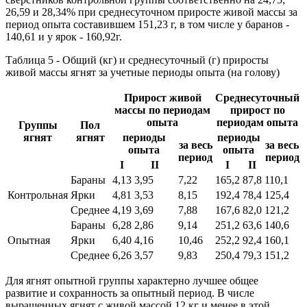
26,59 и 28,34% при среднесуточном приросте живой массы за
период опыта составившем 151,23 г, в том числе у баранов -
140,61 и у ярок - 160,92г.
Таблица 5 - Общий (кг) и среднесуточный (г) приросты
живой массы ягнят за учетные периоды опыта (на голову)
Прирост живой
Среднесуточный
массы по периодам
прирост по
опыта
периодам опыта
Группы
Пол
ягнят
ягнят
периоды
периоды
за весь
за весь
опыта
опыта
период
период
I
II
I
II
Бараны
4,13
3,95
7,22
165,2
87,8
110,1
Контрольная
Ярки
4,81
3,53
8,15
192,4
78,4
125,4
Среднее
4,19
3,69
7,88
167,6
82,0
121,2
Бараны
6,28
2,86
9,14
251,2
63,6
140,6
Опытная
Ярки
6,40
4,16
10,46
252,2
92,4
160,1
Среднее
6,26
3,57
9,83
250,4
79,3
151,2
Для ягнят опытной группы характерно лучшее общее
развитие и сохранность за опытный период. В числе
выращенных ягнят с живой массой 12 кг и менее в этой