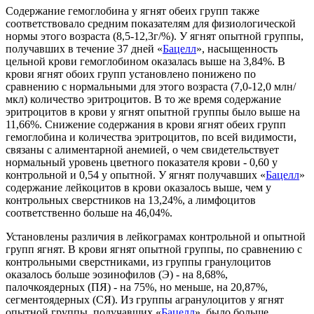
Содержание гемоглобина у ягнят обеих групп также
соответствовало средним показателям для физиологической
нормы этого возраста (8,5-12,3г/%). У ягнят опытной группы,
получавших в течение 37 дней «
Бацелл
», насыщенность
цельной крови гемоглобином оказалась выше на 3,84%. В
крови ягнят обоих групп установлено понижено по
сравнению с нормальными для этого возраста (7,0-12,0 млн/
мкл) количество эритроцитов. В то же время содержание
эритроцитов в крови у ягнят опытной группы было выше на
11,66%. Снижение содержания в крови ягнят обеих групп
гемоглобина и количества эритроцитов, по всей видимости,
связаны с алиментарной анемией, о чем свидетельствует
нормальный уровень цветного показателя крови - 0,60 у
контрольной и 0,54 у опытной. У ягнят получавших «
Бацелл
»
содержание лейкоцитов в крови оказалось выше, чем у
контрольных сверстников на 13,24%, а лимфоцитов
соответственно больше на 46,04%.
Установлены различия в лейкограмах контрольной и опытной
групп ягнят. В крови ягнят опытной группы, по сравнению с
контрольными сверстниками, из группы гранулоцитов
оказалось больше эозинофилов (Э) - на 8,68%,
палочкоядерных (ПЯ) - на 75%, но меньше, на 20,87%,
сегментоядерных (СЯ). Из группы агранулоцитов у ягнят
опытной группы, получавших «
Бацелл
», было больше