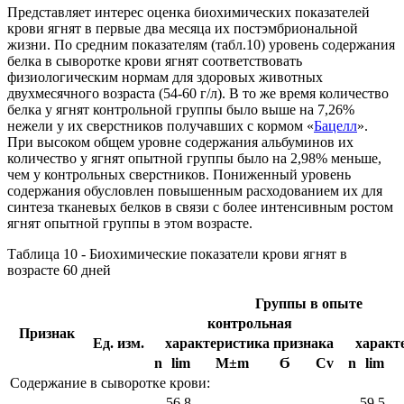
Представляет интерес оценка биохимических показателей
крови ягнят в первые два месяца их постэмбриональной
жизни. По средним показателям (табл.10) уровень содержания
белка в сыворотке крови ягнят соответствовать
физиологическим нормам для здоровых животных
двухмесячного возраста (54-60 г/л). В то же время количество
белка у ягнят контрольной группы было выше на 7,26%
нежели у их сверстников получавших с кормом «
Бацелл
».
При высоком общем уровне содержания альбуминов их
количество у ягнят опытной группы было на 2,98% меньше,
чем у контрольных сверстников. Пониженный уровень
содержания обусловлен повышенным расходованием их для
синтеза тканевых белков в связи с более интенсивным ростом
ягнят опытной группы в этом возрасте.
Таблица 10 - Биохимические показатели крови ягнят в
возрасте 60 дней
Группы в опыте
контрольная
Признак
Ед. изм.
характеристика признака
характ
n
lim
М±m
Ϭ
Cv
n
lim
Содержание в сыворотке крови:
56,8-
59,5-