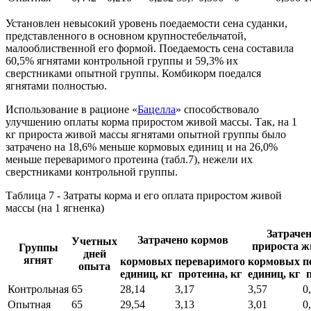
Установлен невысокий уровень поедаемости сена суданки,
представленного в основном крупностебельчатой,
малооблиственной его формой. Поедаемость сена составила
60,5% ягнятами контрольной группы и 59,3% их
сверстниками опытной группы. Комбикорм поедался
ягнятами полностью.
Использование в рационе «
Бацелла
» способствовало
улучшению оплаты корма приростом живой массы. Так, на 1
кг прироста живой массы ягнятами опытной группы было
затрачено на 18,6% меньше кормовых единиц и на 26,0%
меньше переваримого протеина (табл.7), нежели их
сверстниками контрольной группы.
Таблица 7 - Затраты корма и его оплата приростом живой
массы (на 1 ягненка)
Затрачен
Затрачено кормов
Учетных
прироста ж
Группы
дней
ягнят
кормовых
переваримого
кормовых
п
опыта
единиц, кг
протеина, кг
единиц, кг
Контрольная
65
28,14
3,17
3,57
0
Опытная
65
29,54
3,13
3,01
0