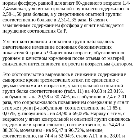
нормы фосфору, равной для ягнят 60-дневного возраста 1,4-
2,4ммоль/л, у ягнят контрольной группы его содержалось в
2,58-1,50 раза больше, а у сверстников опытной группы
соответственно больше в 2,31-1,35 раза. В связи с
завышенным содержанием фосфора у ягнят наблюдается
нарушение соотношения Са:Р.
У ягнят контрольной и опытной групп наблюдалось
значительное изменение основных биохимических
показателей крови в 90-дневном возрасте, обусловленное
уровнем и качеством кормления после отъема от матерей,
снижением интенсивности их роста и возрастным фактором.
Это обстоятельство выразилось в снижении содержания в
сыворотке крови трехмесячных ягнят, по сравнению с
двухмесячными их возрастом, у контрольной и опытной
групп белка соответственно (табл. 11) на 40,83 и 23,01%,
альбуминов - на 20,58 и 30,74%, α- глобулинов в 2,4 и 2,01
раза, что сопровождалось повышением содержания у ягнят
этих же групп β-глобулинов, соответственно, на 11,65 и
0,05%, ɣ-глобулинов - на 49,90 и 69,06%. Наряду с этим, с
возрастом у ягнят контрольной и опытной групп снизилось
содержание в крови глюкозы, соответственно, на 54,49 и
88,28%, мочевины - на 95,47 и 96,72%, меньше,
соответственно, на 74,4 и 52,04%, стало ALT и на 28,01 и