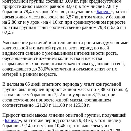
контрольной группы составил 3,69 кг, при среднесуточном
приросте живой массы равном 82,0 г, в том числе 87,8 г у
баранов и 78,4 г у ярок. У ягнят, получавших «
Бацелл
», за это
время живая масса возросла на 3,57 кг, в том числе у баранов
на 2,86 кг и у ярок - на 4,16 кг, при среднесуточном приросте
по этим группам ягнят соответственно равном 79,3 г, 63,6 г и
92,4 г.
Уменьшение различий в интенсивности роста между ягнятами
контрольной и опытной групп в этот период по всей
видимости связано с уменьшением интенсивности роста,
обусловленной снижением количества и качества
скармливаемых кормов, низким качеством суданкового сена,
содержавшего до 38,0% клетчатки и отъемом ягнят от их
матерей в раннем возрасте.
В целом за 65 дней опытного периода у ягнят контрольной
группы был получен прирост живой массы по 7,88 кг (табл.5),
в том числе у баранов по 7,22 кг и у ярок по 8,15 кг, при
среднесуточном приросте живой массы. составившем
соответственно 121,20 г, 111,08 г и 125,38 г.
Прирост живой массы ягненка опытной группы, получавшей
«
Бацелл
», за этот же период составил 9,83 кг, в том числе у
баранов - 9,14 кг и у ярок 10,46 кг, что выше чем у их
сверстников контрольной группы соответственно на 24,75;