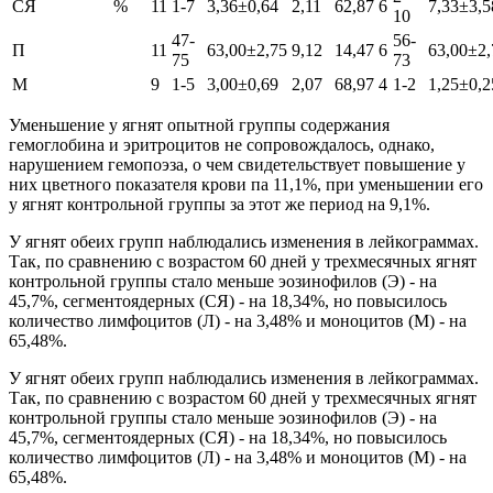
СЯ
%
11
1-7
3,36±0,64
2,11
62,87
6
7,33±3,5
10
47-
56-
П
11
63,00±2,75
9,12
14,47
6
63,00±2,
75
73
М
9
1-5
3,00±0,69
2,07
68,97
4
1-2
1,25±0,2
Уменьшение у ягнят опытной группы содержания
гемоглобина и эритроцитов не сопровождалось, однако,
нарушением гемопоэза, о чем свидетельствует повышение у
них цветного показателя крови па 11,1%, при уменьшении его
у ягнят контрольной группы за этот же период на 9,1%.
У ягнят обеих групп наблюдались изменения в лейкограммах.
Так, по сравнению с возрастом 60 дней у трехмесячных ягнят
контрольной группы стало меньше эозинофилов (Э) - на
45,7%, сегментоядерных (СЯ) - на 18,34%, но повысилось
количество лимфоцитов (Л) - на 3,48% и моноцитов (М) - на
65,48%.
У ягнят обеих групп наблюдались изменения в лейкограммах.
Так, по сравнению с возрастом 60 дней у трехмесячных ягнят
контрольной группы стало меньше эозинофилов (Э) - на
45,7%, сегментоядерных (СЯ) - на 18,34%, но повысилось
количество лимфоцитов (Л) - на 3,48% и моноцитов (М) - на
65,48%.