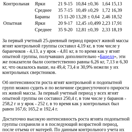
Контрольная
Ярки
21
9-15
10,84 ±0,36
1,64
15,13
Среднее
35
7-15
10,49 ±0,29
1,72
16,39
Бараны
15
11-20
13,28 ± 0,64
2,46
18,52
Опытная
Ярки
20
9-17
12,45 ±0,499
2,23
17,91
Среднее
35
9-20
12,81 ±0,39
2,33
18,19
За первый учетный 25-дневный период прирост живой массы
ягнят контрольной группы составил 4,19 кг, в том числе у
баранчиков - 4,13, а у ярок - 4,81 кг, в то время как у ягнят
опытной группы, получавших дополнительно «
Бацелл
», эти
же показатели были соответственно равны 6,26 кг, 7,13 и 6,30
кг, что оказалось выше, на 49,4; 73,4 и 30,9% нежели у их
контрольных сверстников.
Об интенсивности роста ягнят контрольной и подопытной
групп можно судить и по величине среднесуточного прироста
их живой массы. За первый учетный период у всех ягнят
опытной группы он составил 250,4 г, в том числе у баранов -
258,2 г и у ярок - 252 г, в то время как у контрольных был
равен 167,6; 165,2 и 192,4 г.
Достаточно высокую интенсивность роста ягнята подопытной
группы сохранили и в последующий возрастной период,
после отъема от матерей. По данным контрольного учета их