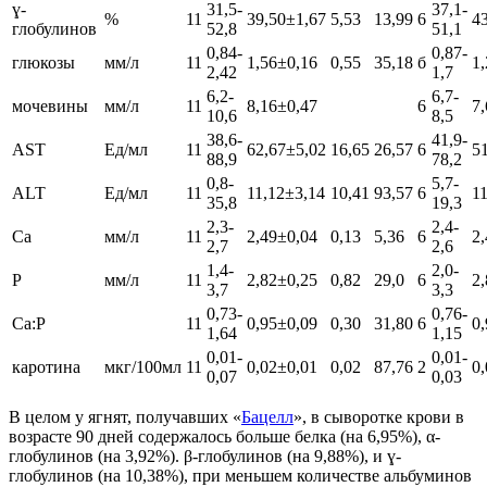
ɣ-
31,5-
37,1-
%
11
39,50±1,67
5,53
13,99
6
4
глобулинов
52,8
51,1
0,84-
0,87-
глюкозы
мм/л
11
1,56±0,16
0,55
35,18
б
1
2,42
1,7
6,2-
6,7-
мочевины
мм/л
11
8,16±0,47
6
7
10,6
8,5
38,6-
41,9-
AST
Ед/мл
11
62,67±5,02
16,65
26,57
6
5
88,9
78,2
0,8-
5,7-
ALT
Ед/мл
11
11,12±3,14
10,41
93,57
6
1
35,8
19,3
2,3-
2,4-
Са
мм/л
11
2,49±0,04
0,13
5,36
6
2
2,7
2,6
1,4-
2,0-
Р
мм/л
11
2,82±0,25
0,82
29,0
6
2
3,7
3,3
0,73-
0,76-
Са:Р
11
0,95±0,09
0,30
31,80
6
0
1,64
1,15
0,01-
0,01-
каротина
мкг/100мл
11
0,02±0,01
0,02
87,76
2
0
0,07
0,03
В целом у ягнят, получавших «
Бацелл
», в сыворотке крови в
возрасте 90 дней содержалось больше белка (на 6,95%), α-
глобулинов (на 3,92%). β-глобулинов (на 9,88%), и ɣ-
глобулинов (на 10,38%), при меньшем количестве альбуминов