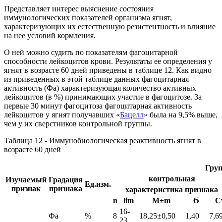
Представляет интерес выяснение состояния
иммунологических показателей организма ягнят,
характеризующих их естественную резистентность и влияние
на нее условий кормления.
О ней можно судить по показателям фагоцитарной
способности лейкоцитов крови. Результаты ее определения у
ягнят в возрасте 60 дней приведены в таблице 12. Как видно
из приведенных в этой таблице данных фагоцитарная
активность (Фа) характеризующая количество активных
лейкоцитов (в %) принимающих участие в фагоцитозе. За
первые 30 минут фагоцитоза фагоцитарная активность
лейкоцитов у ягнят получавших «
Бацелл
» была на 9,5% выше,
чем у их сверстников контрольной группы.
Таблица 12 - Иммунобиологическая реактивность ягнят в
возрасте 60 дней
Груп
контрольная
Изучаемый
Градация
Ед.изм.
признак
признака
характеристика признака
n
lim
М±m
Ϭ
C
16-
Фа
%
8
18,25±0,50
1,40
7,6
23