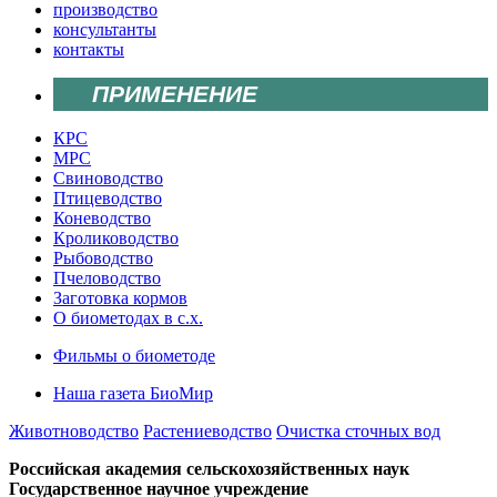
производство
консультанты
контакты
ПРИМЕНЕНИЕ
КРС
МРС
Свиноводство
Птицеводство
Коневодство
Кролиководство
Рыбоводство
Пчеловодство
Заготовка кормов
О биометодах в с.х.
Фильмы о биометоде
Наша газета БиоМир
Животноводство
Растениеводство
Очистка сточных вод
Российская академия сельскохозяйственных наук
Государственное научное учреждение