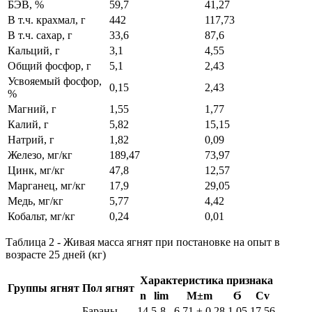
БЭВ, %
59,7
41,27
В т.ч. крахмал, г
442
117,73
В т.ч. сахар, г
33,6
87,6
Кальций, г
3,1
4,55
Общий фосфор, г
5,1
2,43
Усвояемый фосфор,
0,15
2,43
%
Магний, г
1,55
1,77
Калий, г
5,82
15,15
Натрий, г
1,82
0,09
Железо, мг/кг
189,47
73,97
Цинк, мг/кг
47,8
12,57
Марганец, мг/кг
17,9
29,05
Медь, мг/кг
5,77
4,42
Кобальт, мг/кг
0,24
0,01
Таблица 2 - Живая масса ягнят при постановке на опыт в
возрасте 25 дней (кг)
Характеристика признака
Группы ягнят
Пол ягнят
n
lim
М±m
Ϭ
Cv
Бараны
14
5-8
6,71 ± 0,28
1,05
17,56