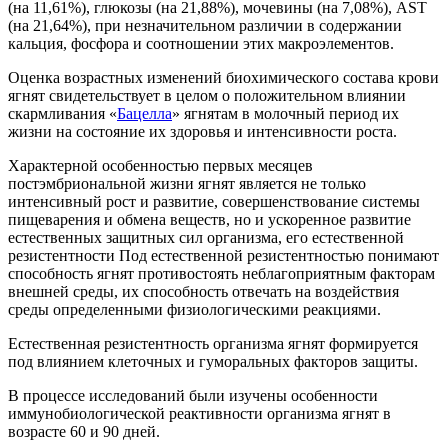
(на 11,61%), глюкозы (на 21,88%), мочевины (на 7,08%), AST
(на 21,64%), при незначительном различии в содержании
кальция, фосфора и соотношении этих макроэлементов.
Оценка возрастных изменений биохимического состава крови
ягнят свидетельствует в целом о положительном влиянии
скармливания «
Бацелла
» ягнятам в молочный период их
жизни на состояние их здоровья и интенсивности роста.
Характерной особенностью первых месяцев
постэмбриональной жизни ягнят является не только
интенсивный рост и развитие, совершенствование системы
пищеварения и обмена веществ, но и ускоренное развитие
естественных защитных сил организма, его естественной
резистентности Под естественной резистентностью понимают
способность ягнят противостоять неблагоприятным факторам
внешней среды, их способность отвечать на воздействия
среды определенными физиологическими реакциями.
Естественная резистентность организма ягнят формируется
под влиянием клеточных и гуморальных факторов защиты.
В процессе исследований были изучены особенности
иммунобиологической реактивности организма ягнят в
возрасте 60 и 90 дней.