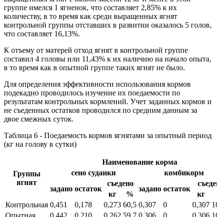
группе имелся 1 ягненок, что составляет 2,85% к их
количеству, в то время как среди выращенных ягнят
контрольной группы отставших в развитии оказалось 5 голов,
что составляет 16,13%.
К отъему от матерей отход ягнят в контрольной группе
составил 4 головы или 11,43% к их наличию на начало опыта,
в то время как в опытной группе таких ягнят не было.
Для определения эффективности использования кормов
подекадно проводилось изучение их поедаемости по
результатам контрольных кормлений. Учет заданных кормов и
не съеденных остатков проводился по средним данным за
двое смежных суток.
Таблица 6 - Поедаемость кормов ягнятами за опытный период
(кг на голову в сутки)
Наименование корма
сено суданки
комбикорм
Группы
ягнят
съедено
съеде
задано
остаток
задано
остаток
кг
%
кг
Контрольная
0,451
0,178
0,273
60,5
0,307
0
0,307
1
Опытная
0,442
0,210
0,262
59,7
0,306
0
0,306
1