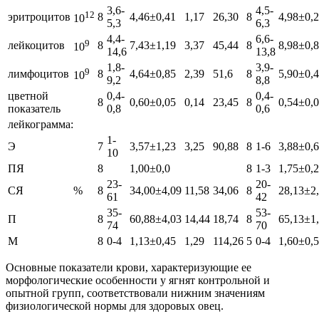
3,6-
4,5-
12
эритроцитов
8
4,46±0,41
1,17
26,30
8
4,98±0,
10
5,3
6,3
4,4-
6,6-
9
лейкоцитов
8
7,43±1,19
3,37
45,44
8
8,98±0,
10
14,6
13,8
1,8-
3,9-
9
лимфоцитов
8
4,64±0,85
2,39
51,6
8
5,90±0,
10
9,2
8,8
цветной
0,4-
0,4-
8
0,60±0,05
0,14
23,45
8
0,54±0,
показатель
0,8
0,6
лейкограмма:
1-
Э
7
3,57±1,23
3,25
90,88
8
1-6
3,88±0,
10
ПЯ
8
1,00±0,0
8
1-3
1,75±0,
23-
20-
СЯ
%
8
34,00±4,09
11,58
34,06
8
28,13±2
61
42
35-
53-
П
8
60,88±4,03
14,44
18,74
8
65,13±1
74
70
М
8
0-4
1,13±0,45
1,29
114,26
5
0-4
1,60±0,
Основные показатели крови, характеризующие ее
морфологические особенности у ягнят контрольной и
опытной групп, соответствовали нижним значениям
физиологической нормы для здоровых овец.