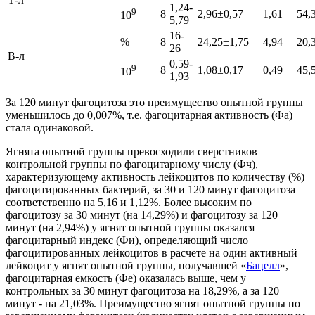
1,24-
9
8
2,96±0,57
1,61
54,
10
5,79
16-
%
8
24,25±1,75
4,94
20,
26
В-л
0,59-
9
8
1,08±0,17
0,49
45,
10
1,93
За 120 минут фагоцитоза это преимущество опытной группы
уменьшилось до 0,007%, т.е. фагоцитарная активность (Фа)
стала одинаковой.
Ягнята опытной группы превосходили сверстников
контрольной группы по фагоцитарному числу (Фч),
характеризующему активность лейкоцитов по количеству (%)
фагоцитированных бактерий, за 30 и 120 минут фагоцитоза
соответственно на 5,16 и 1,12%. Более высоким по
фагоцитозу за 30 минут (на 14,29%) и фагоцитозу за 120
минут (на 2,94%) у ягнят опытной группы оказался
фагоцитарный индекс (Фи), определяющий число
фагоцитированных лейкоцитов в расчете на один активный
лейкоцит у ягнят опытной группы, получавшей «
Бацелл
»,
фагоцитарная емкость (Фе) оказалась выше, чем у
контрольных за 30 минут фагоцитоза на 18,29%, а за 120
минут - на 21,03%. Преимущество ягнят опытной группы по