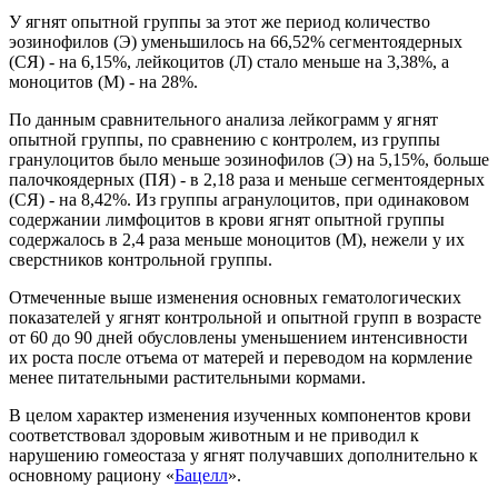
У ягнят опытной группы за этот же период количество
эозинофилов (Э) уменьшилось на 66,52% сегментоядерных
(СЯ) - на 6,15%, лейкоцитов (Л) стало меньше на 3,38%, а
моноцитов (М) - на 28%.
По данным сравнительного анализа лейкограмм у ягнят
опытной группы, по сравнению с контролем, из группы
гранулоцитов было меньше эозинофилов (Э) на 5,15%, больше
палочкоядерных (ПЯ) - в 2,18 раза и меньше сегментоядерных
(СЯ) - на 8,42%. Из группы агранулоцитов, при одинаковом
содержании лимфоцитов в крови ягнят опытной группы
содержалось в 2,4 раза меньше моноцитов (М), нежели у их
сверстников контрольной группы.
Отмеченные выше изменения основных гематологических
показателей у ягнят контрольной и опытной групп в возрасте
от 60 до 90 дней обусловлены уменьшением интенсивности
их роста после отъема от матерей и переводом на кормление
менее питательными растительными кормами.
В целом характер изменения изученных компонентов крови
соответствовал здоровым животным и не приводил к
нарушению гомеостаза у ягнят получавших дополнительно к
основному рациону «
Бацелл
».