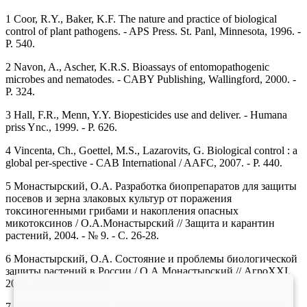
1 Coor, R.Y., Baker, K.F. The nature and practice of biological
control of plant pathogens. - APS Press. St. Panl, Minnesota, 1996. -
P. 540.
2 Navon, A., Ascher, K.R.S. Bioassays of entomopathogenic
microbes and nematodes. - CABY Publishing, Wallingford, 2000. -
P. 324.
3 Hall, F.R., Menn, Y.Y. Biopesticides use and deliver. - Humana
priss Ync., 1999. - P. 626.
4 Vincenta, Ch., Goettel, M.S., Lazarovits, G. Biological control : a
global per-spective - CAB International / AAFC, 2007. - P. 440.
5 Монастырский, О.А. Разработка биопрепаратов для защиты
посевов и зерна злаковых культур от поражения
токсиногенными грибами и накопления опасных
микотоксинов / О.А.Монастырский // Защита и карантин
растений, 2004. - № 9. - С. 26-28.
6 Монастырский, О.А. Состояние и проблемы биологической
защиты растений в России / О.А.Монастырский // АгроXXI,
2006. - № 7-9. - С. 3-7.
7 Монастырский, О.А. Современные проблемы и решения