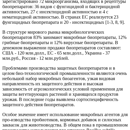
зарегистрировано 72 микроорганизма, входящих в рецептуры
биопрепаратов: 36 видов с фунгицидной и бактерицидной
активностью, 27 с инсектицидной активностью и 4 с
нематицидной активностью. В странах ЕС реализуется 23
фунгицидных биопрепарата и 20 - инсектицидных [1-3, 8, 9].
В структуре мирового рынка микробиологических
биопрепаратов 83% занимают микробные биопрепараты, 12%
грибные биопрепараты и 12% вирусные биопрепараты. В
денежном выражении продажи биопрепаратов составляют:
США - 120 млн.долл., ЕС - 65 млн.долл., Украина - 37
млн.руб., Россия - 12 млн.рублей.
Проблемами производства защитных биопрепаратов и в
целом био-технологической промышленности являются очень
небольшой набор микробных биоагентов, узкая видовая
направленность их защитного действия и высокая
зависимость от агроэкологических условий применения для
защиты вегетирующих растений и хранящихся продуктов
урожая. В последние годы выявлена сортоспецифичность
защитного действия биопрепаратов.
Особое значение имеет использование микробных агентов для
про-изводства пробиотиков, кормовых добавок и силосных
заквасок для животноводства. В общем пока в промышленном