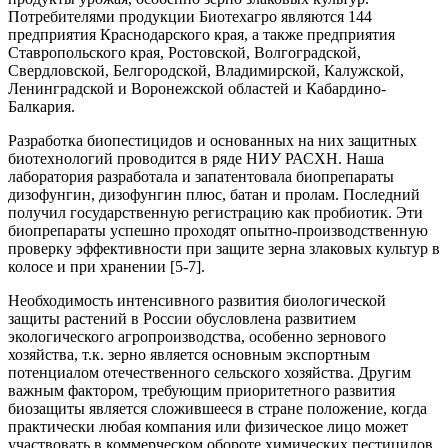
Потребителями продукции Биотехагро являются 144
предприятия Краснодарского края, а также предприятия
Ставропольского края, Ростовской, Волгоградской,
Свердловской, Белгородской, Владимирской, Калужской,
Ленинградской и Воронежской областей и Кабардино-
Балкария.
Разработка биопестицидов и основанных на них защитных
биотехнологий проводится в ряде НИУ РАСХН. Наша
лаборатория разработала и запатентовала биопрепараты
дизофунгин, дизофунгин плюс, батан и пролам. Последний
получил государственную регистрацию как пробиотик. Эти
биопрепараты успешно проходят опытно-производственную
проверку эффективности при защите зерна злаковых культур в
колосе и при хранении [5-7].
Необходимость интенсивного развития биологической
защиты растений в России обусловлена развитием
экологического агропроизводства, особенно зернового
хозяйства, т.к. зерно является основным экспортным
потенциалом отечественного сельского хозяйства. Другим
важным фактором, требующим приоритетного развития
биозащиты является сложившееся в стране положение, когда
практически любая компания или физическое лицо может
участвовать в коммерческом обороте химических пестицидов.