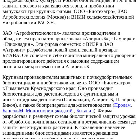
плодовоягодных культур. В России биопестициды, в т.ч. и для
защиты посевов и хранящегося зерна, и пробиотики
выпускают три крупных фирмы: ООО «Биотехагро», ЗАО
Агробиотехнология (Москва) и ВНИИ сельскохозяйственной
микробиологии РАСХН.
ЗАО «Агробиотехнология» является производителем и
обладателем прав на товарные знаки «Алирин-Б», «Гамаир» и
«Глиокладин». Эта фирма совместно с ВИЗР и ЗАО
«Агровит» разработала новый комплексный препарат
БИАВА. Он сочетает в себе свойства минерального удобрения
пролонгированного действия с высоким содержанием
основных микроэлементов и Алирина-Б.
Крупным производителем защитных и почвоудобрительных
биопестицидов и пробиотиков является ООО «Биотехагро»,
г.Тимашевск Краснодарского края. Оно производит
биопестициды для растениеводства с фунгицидным и
инсектицидным действием (Глиокладин, Алирин-Б, Планриз,
Бикол), а также биопрепараты для животноводства (
Пролам
,
Бацелл-М
,
Моноспорин ;жидкий
,
Битасил
). Фирма
разработала и реализует схемы биологической защиты урожая:
от обработок пожнивных остатков и протравливания семян до
защиты вегетирующих растений. К сожалению наименее
защищенными биопестицидами являются хранящиеся
продукты урожая, особенно зерно злаковых культур.