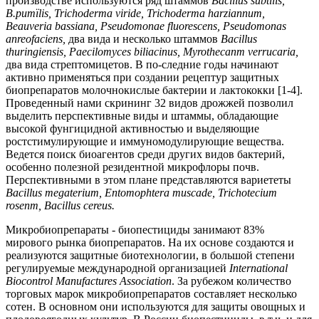
производстве используются ряд штаммов
Bacillus subtilis,
B.pumïlis, Trichoderma viride, Trichoderma harziannum,
Beauveria bassiana, Pseudomonae fluorescens, Pseudomonas
anreofaciens,
два вида и несколько штаммов
Bacillus
thuringiensis, Paecilomyces biliacinus, Myrothecanm verrucaria,
два вида стрептомицетов. В по-следние годы начинают
активно применяться при создании рецептур защитных
биопрепаратов молочнокислые бактерии и лактококки [1-4].
Проведенный нами скрининг 32 видов дрожжей позволил
выделить перспективные виды и штаммы, обладающие
высокой фунгицидной активностью и выделяющие
ростстимулирующие и иммуномодулирующие вещества.
Ведется поиск биоагентов среди других видов бактерий,
особенно полезной резидентной микрофлоры почв.
Перспективными в этом плане представляются вариететы
Bacillus megaterium, Entomophtera muscade, Trichotecium
rosenm, Bacillus cereus.
Микробиопрепараты - биопестициды занимают 83%
мирового рынка биопрепаратов. На их основе создаются и
реализуются защитные биотехнологии, в большой степени
регулируемые международной организацией
International
Biocontrol Manufactures Association
. За рубежом количество
торговых марок микробиопрепаратов составляет несколько
сотен. В основном они используются для защиты овощных и