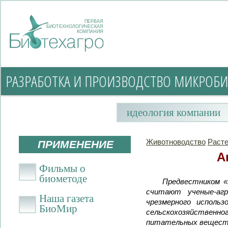
ПЕРВАЯ
БИОТЕХНОЛОГИЧЕСКАЯ
КОМПАНИЯ
РАЗРАБОТКА И ПРОИЗВОДСТВО МИКРОБИ
идеология компании
Животноводство
Раст
ПРИМЕНЕНИЕ
А
Фильмы о
биометоде
Предвестником «
считают ученые-агр
Наша газета
чрезмерного исполь
БиоМир
сельскохозяйственн
питательных веществ