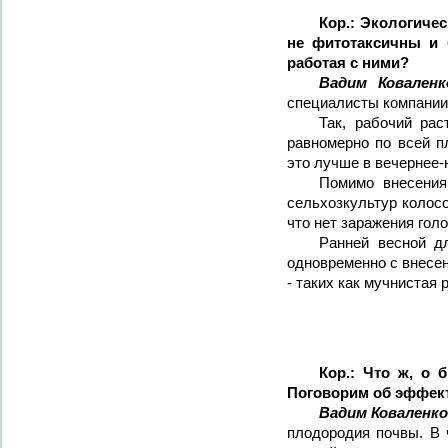
Кор.: Экологиче
не фитотаксичны и 
работая с ними?
Вадим Коваленк
специалисты компании
Так, рабочий ра
равномерно по всей п
это лучше в вечернее
Помимо внесения
сельхозкультур колос
что нет заражения го
Ранней весной д
одновременно с внесен
- таких как мучнистая 
Кор.: Что ж, о
Поговорим об эффек
Вадим Коваленко
плодородия почвы. В 