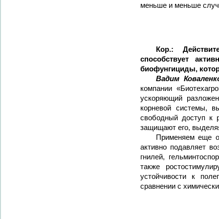
меньше и меньше случа
Кор.: Действи
способствует акти
биофунгициды, которы
Вадим Коваленк
компании «Биотехагр
ускоряющий разложен
корневой системы, в
свободный доступ к р
защищают его, выделяя
Применяем еще о
активно подавляет во
гнилей, гельминтоспо
также ростостимули
устойчивости к поле
сравнении с химически