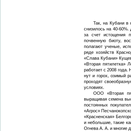
Так, на Кубани в
снизилось на 40-60%. 
за счет истощения п
почвенную биоту, во
полагают ученые, исп
ряде хозяйств Красн
«Слава Кубани» Кущев
«Вторая пятилетка» Л
работает с 2008 года.
нут и горох, озимый 
проходят своеобразну
условиях.
ООО «Вторая пят
выращивая семена выс
постоянных покупател
«Агрос» Песчанокопск
«Красненская» Белгор
и небольшие, такие к
Огнева А. А. и многие д