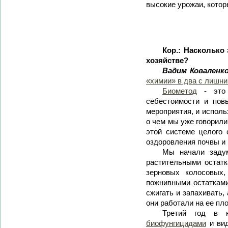
высокие урожаи, котор
Кор.: Насколько
хозяйстве?
Вадим Коваленко
«химии» в два с лишн
Биометод
- это 
себестоимости и пов
мероприятия, и исполь
о чем мы уже говорили
этой системе целого
оздоровления почвы и 
Мы начали задум
растительными остатк
зерновых колосовых,
пожнивными остатками
сжигать и запахивать,
они работали на ее пл
Третий год в 
биофунгицидами
и вид