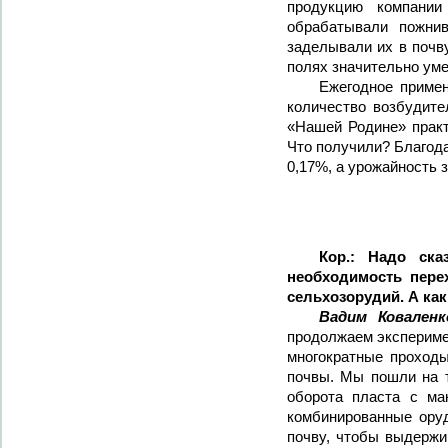
продукцию компании
обрабатывали пожни
заделывали их в почву
полях значительно ум
Ежегодное приме
количество возбудите
«Нашей Родине» практ
Что получили? Благода
0,17%, а урожайность 
Кор.: Надо ска
необходимость пере
сельхозорудий. А как
Вадим Ковален
продолжаем эксперимен
многократные проход
почвы. Мы пошли на т
оборота пласта с ма
комбинированные ору
почву, чтобы выдержи