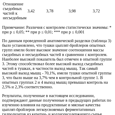
Отношение
съедобных
3,42
3,78
3,98
3,72
частей к
несъедобным
Примечание: Различия с контролем статистически значимы: *
при р ≤ 0,05; ** при р ≤ 0,01; *** при р ≤ 0,001
По данным проведенной анатомической разделки (таблица 3)
было установлено, что тушки цыплят-бройлеров опытных
групп имели более высокое значение соотношения массы
съедобных и несъедобных частей в сравнении с контролем.
Наиболее высокий показатель был отмечен в опытной группе
3. Этому способствовал более высокий выход съедобных
частей в тушках, в частности выход мышц. Так самый
высокий выход мышц - 70,1%, имели тушки опытной группы
3, что было выше на 3,7% чем в контрольной группе 1. В
опытных группах 2 и 4 выход мышц превышал контроль на
2,5% и 2,3% соответственно.
Результаты, полученные в настоящем исследовании,
подтверждают данные полученные в предыдущих работах по
изучению влияния на продуктивные и мясные качества
цыплят-бройлеров легкоусвояемых ферментативных
гидролизатов из кератин- и коллагенсодержашего сырья.