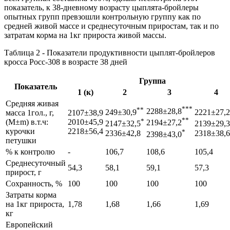
показатель, к 38-дневному возрасту цыплята-бройлеры
опытных групп превзошли контрольную группу как по
средней живой массе и среднесуточным приростам, так и по
затратам корма на 1кг прироста живой массы.
Таблица 2 - Показатели продуктивности цыплят-бройлеров
кросса Росс-308 в возрасте 38 дней
Группа
Показатель
1 (к)
2
3
4
Средняя живая
***
**
2288±28,8
249±30,9
2221±27,2
масса 1гол., г,
2107±38,9
**
*
(М±m) в.т.ч:
2010±45,9
2194±27,2
2147±32,5
2139±29,3
курочки
2218±56,4
*
2336±42,8
2318±38,6
2398±43,0
петушки
% к контролю
-
106,7
108,6
105,4
Среднесуточный
54,3
58,1
59,1
57,3
прирост, г
Сохранность, %
100
100
100
100
Затраты корма
на 1кг прироста,
1,78
1,68
1,66
1,69
кг
Европейский