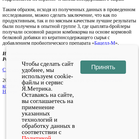
Таким образом, исходя из полученных данных в проведенном
исследовании, можно сделать заключение, что как по
продуктивным, так и по мясным качествам лучшие результаты
были получены в опытной группе 3, где цыплята-бройлеры
получали основной рацион комбикорма на основе кормовой
белковой добавки из кератинсодержащего сырья с
добавлением пробиотического препарата «
Бацелл-М
».
Исследование выполнено при поддержке гранта
Российского научного фонда (проект № 17-16-01028)
Чтобы сделать сайт
Принять
удобнее, мы
Скачать статью
используем cookie-
2026 ©
Биотехагро.рф
Все права защищены.
Политикой
файлы и сервис
конфиденциальности
Я.Метрика.
Наверх
Оставаясь на сайте,
вы соглашаетесь на
применение
указанных
технологий и
обработку данных в
соответствии с
Политикой