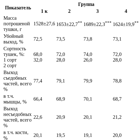
Группа
Показатель
1 к
2
3
4
Масса
**
***
**
потрошеной
1528±27,6
1653±22,7
1689±22,3
1624±19,9
тушки, г
Убойный
72,5
73,5
73,8
73,1
выход, %
Сортность
тушек, %:
68,0
72,0
74,0
72,0
1 сорт
32,0
28,0
26,0
28,0
2 сорт
Выход
съедобных
77,4
79,1
79,9
78,8
частей, всего
%
в т.ч.
66,4
68,9
70,1
68,7
мышцы, %
Выход
несъедобных
22,6
20,9
20,1
21,2
частей, всего
%
в т.ч. кости,
20,1
19,5
19,1
20,0
%