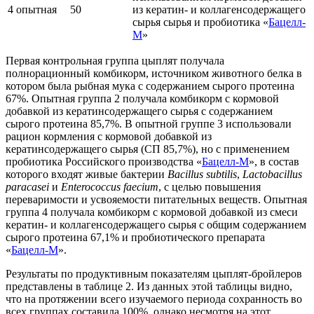
4 опытная
50
из кератин- и коллагенсодержащего
сырья сырья и пробиотика «
Бацелл-
М
»
Первая контрольная группа цыплят получала
полнорационный комбикорм, источником животного белка в
котором была рыбная мука с содержанием сырого протеина
67%. Опытная группа 2 получала комбикорм с кормовой
добавкой из кератинсодержащего сырья с содержанием
сырого протеина 85,7%. В опытной группе 3 использовали
рацион кормления с кормовой добавкой из
кератинсодержащего сырья (СП 85,7%), но с применением
пробиотика Российского производства «
Бацелл-М
», в состав
которого входят живые бактерии
Bacillus subtilis
,
Lactobacillus
paracasei
и
Enterococcus faecium
, с целью повышения
переваримости и усвояемости питательных веществ. Опытная
группа 4 получала комбикорм с кормовой добавкой из смеси
кератин- и коллагенсодержащего сырья с общим содержанием
сырого протеина 67,1% и пробиотического препарата
«
Бацелл-М
».
Результаты по продуктивным показателям цыплят-бройлеров
представлены в таблице 2. Из данных этой таблицы видно,
что на протяжении всего изучаемого периода сохранность во
всех группах составила 100%, однако несмотря на этот