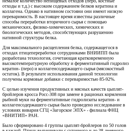
немалое количество непищевых отходов (перо, костные
отходы и т.д.) с высоким содержанием белков кератина и
коллагена. Однако в нативном состояни они имеют низкую
переваримость. В настоящее время известны различные
способы переработки вторичного сырья с помощью
механических, физико-химических, химических и
биологических методов, способствующих разрушению
нативной структуры белка.
Для максимального расщепления белка, содержащегося в
отходах птицепереработки сотрудниками ВНИИПП была
разработана технология, сочетающая кратковременную
высокотемпературную обработку и ферментативный гидролиз
кератин- (перо) и коллагенсодержащего сырья (мясокостный
остаток). В результате использования данной технологии
получены кормовые добавки с переваримостью 85-92%.
С целью изучения продуктивных и мясных качеств цыплят-
бройлеров кросса Росс-308 при замене в рационах кормления
рыбной муки на ферментативные гидролизаты кератин- и
коллагенсодержашего сырья было проведено исследование в
условиях вивария СГЦ «Загорское ЭПХ» - филиала ФНЦ
«ВНИТИП» РАН.
Было сформировано 4 группы цыплят-бройлеров по 50 голов
в каждой. Птицу выращивали с суточного и до 38-дневного