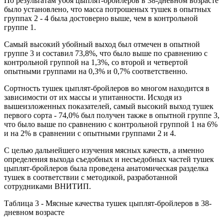
По результатам убоя цыплят-бройлеров в 38-дневном возрасте
было установлено, что масса потрошеных тушек в опытных
группах 2 - 4 была достоверно выше, чем в контрольной
группе 1.
Самый высокий убойный выход был отмечен в опытной
группе 3 и составил 73,8%, что было выше по сравнению с
контрольной группой на 1,3%, со второй и четвертой
опытными группами на 0,3% и 0,7% соответственно.
Сортность тушек цыплят-бройлеров во многом находится в
зависимости от их массы и упитанности. Исходя из
вышеизложенных показателей, самый высокий выход тушек
первого сорта - 74,0% был получен также в опытной группе 3,
что было выше по сравнению с контрольной группой 1 на 6%
и на 2% в сравнении с опытными группами 2 и 4.
С целью дальнейшего изучения мясных качеств, а именно
определения выхода съедобных и несъедобных частей тушек
цыплят-бройлеров была проведена анатомическая разделка
тушек в соответствии с методикой, разработанной
сотрудниками ВНИТИП.
Таблица 3 - Мясные качества тушек цыплят-бройлеров в 38-
дневном возрасте