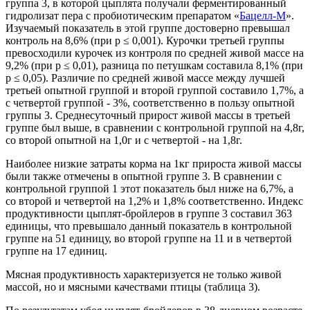
группа 3, в которой цыплята получали ферментированный
гидролизат пера с пробиотическим препаратом «
Бацелл-М
».
Изучаемый показатель в этой группе достоверно превышал
контроль на 8,6% (при р ≤ 0,001). Курочки третьей группы
превосходили курочек из контроля по средней живой массе на
9,2% (при р ≤ 0,01), разница по петушкам составила 8,1% (при
р ≤ 0,05). Различие по средней живой массе между лучшей
третьей опытной группой и второй группой составило 1,7%, а
с четвертой группой - 3%, соответственно в пользу опытной
группы 3. Среднесуточный прирост живой массы в третьей
группе был выше, в сравнении с контрольной группой на 4,8г,
со второй опытной на 1,0г и с четвертой - на 1,8г.
Наиболее низкие затраты корма на 1кг прироста живой массы
были также отмечены в опытной группе 3. В сравнении с
контрольной группой 1 этот показатель был ниже на 6,7%, а
со второй и четвертой на 1,2% и 1,8% соответственно. Индекс
продуктивности цыплят-бройлеров в группе 3 составил 363
единицы, что превышало данный показатель в контрольной
группе на 51 единицу, во второй группе на 11 и в четвертой
группе на 17 единиц.
Мясная продуктивность характеризуется не только живой
массой, но и мясными качествами птицы (таблица 3).