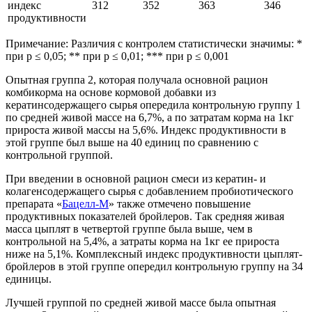
индекс
312
352
363
346
продуктивности
Примечание: Различия с контролем статистически значимы: *
при р ≤ 0,05; ** при р ≤ 0,01; *** при р ≤ 0,001
Опытная группа 2, которая получала основной рацион
комбикорма на основе кормовой добавки из
кератинсодержащего сырья опередила контрольную группу 1
по средней живой массе на 6,7%, а по затратам корма на 1кг
прироста живой массы на 5,6%. Индекс продуктивности в
этой группе был выше на 40 единиц по сравнению с
контрольной группой.
При введении в основной рацион смеси из кератин- и
колагенсодержащего сырья с добавлением пробиотического
препарата «
Бацелл-М
» также отмечено повышение
продуктивных показателей бройлеров. Так средняя живая
масса цыплят в четвертой группе была выше, чем в
контрольной на 5,4%, а затраты корма на 1кг ее прироста
ниже на 5,1%. Комплексный индекс продуктивности цыплят-
бройлеров в этой группе опередил контрольную группу на 34
единицы.
Лучшей группой по средней живой массе была опытная