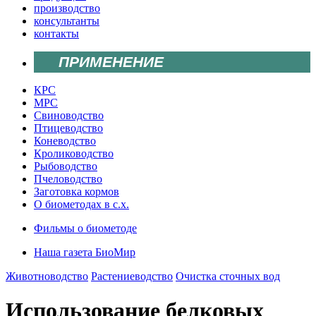
производство
консультанты
контакты
ПРИМЕНЕНИЕ
КРС
МРС
Свиноводство
Птицеводство
Коневодство
Кролиководство
Рыбоводство
Пчеловодство
Заготовка кормов
О биометодах в с.х.
Фильмы о биометоде
Наша газета БиоМир
Животноводство
Растениеводство
Очистка сточных вод
Использование белковых