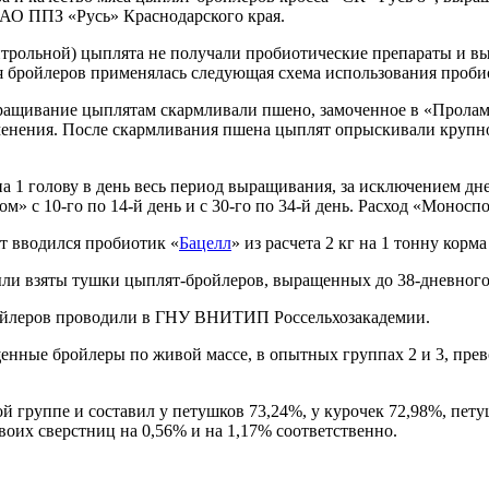
ОАО ППЗ «Русь» Краснодарского края.
трольной) цыплята не получали пробиотические препараты и вы
 для бройлеров применялась следующая схема использования проби
ащивание цыплятам скармливали пшено, замоченное в «Проламе».
рименения. После скармливания пшена цыплят опрыскивали круп
л на 1 голову в день весь период выращивания, за исключением д
с 10-го по 14-й день и с 30-го по 34-й день. Расход «Моноспори
т вводился пробиотик «
Бацелл
» из расчета 2 кг на 1 тонну корма
ыли взяты тушки цыплят-бройлеров, выращенных до 38-дневного 
бройлеров проводили в ГНУ ВНИТИП Россельхозакадемии.
енные бройлеры по живой массе, в опытных группах 2 и 3, прево
й группе и составил у петушков 73,24%, у курочек 72,98%, пет
воих сверстниц на 0,56% и на 1,17% соответственно.