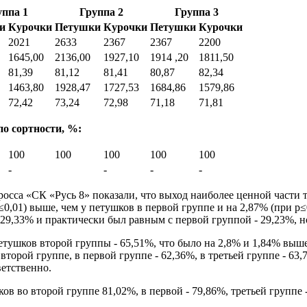
уппа 1
Группа 2
Группа 3
и
Курочки
Петушки
Курочки
Петушки
Курочки
2021
2633
2367
2367
2200
1645,00
2136,00
1927,10
1914 ,20
1811,50
81,39
81,12
81,41
80,87
82,34
1463,80
1928,47
1727,53
1684,86
1579,86
72,42
73,24
72,98
71,18
71,81
о сортности, %:
100
100
100
100
100
-
-
-
-
росса «СК «Русь 8» показали, что выход наиболее ценной части
0,01) выше, чем у петушков в первой группе и на 2,87% (при p≤
29,33% и практически был равным с первой группой - 29,23%, н
ушков второй группы - 65,51%, что было на 2,8% и 1,84% выше,
второй группе, в первой группе - 62,36%, в третьей группе - 63
ветственно.
в во второй группе 81,02%, в первой - 79,86%, третьей группе -