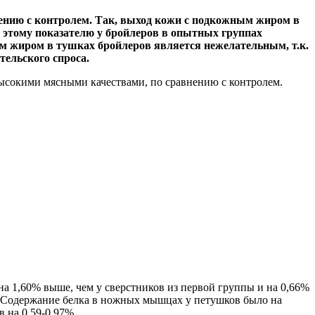
нению с контролем. Так, выход кожи с подкожным жиром в
по этому показателю у бройлеров в опытных группах
ым жиром в тушках бройлеров является нежелательным, т.к.
тельского спроса.
 высокими мясными качествами, по сравнению с контролем.
на 1,60% выше, чем у сверстников из первой группы и на 0,66%
%. Содержание белка в ножных мышцах у петушков было на
 на 0,59-0,97%.