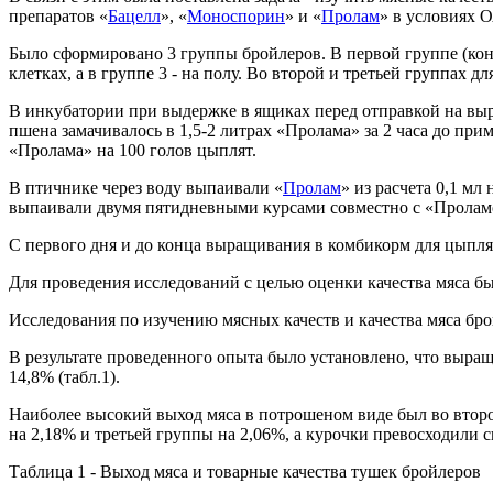
препаратов «
Бацелл
», «
Моноспорин
» и «
Пролам
» в условиях 
Было сформировано 3 группы бройлеров. В первой группе (кон
клетках, а в группе 3 - на полу. Во второй и третьей группах
В инкубатории при выдержке в ящиках перед отправкой на выр
пшена замачивалось в 1,5-2 литрах «Пролама» за 2 часа до п
«Пролама» на 100 голов цыплят.
В птичнике через воду выпаивали «
Пролам
» из расчета 0,1 м
выпаивали двумя пятидневными курсами совместно с «Проламом» 
С первого дня и до конца выращивания в комбикорм для цыпля
Для проведения исследований с целью оценки качества мяса б
Исследования по изучению мясных качеств и качества мяса 
В результате проведенного опыта было установлено, что выращ
14,8% (табл.1).
Наиболее высокий выход мяса в потрошеном виде был во второ
на 2,18% и третьей группы на 2,06%, а курочки превосходили с
Таблица 1 - Выход мяса и товарные качества тушек бройлеров