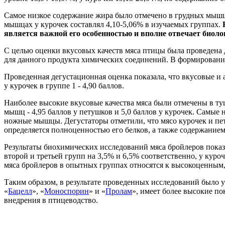
Самое низкое содержание жира было отмечено в грудных мышцах
мышцах у курочек составлял 4,10-5,06% в изучаемых группах.
является важной его особенностью и вполне отвечает биол
С целью оценки вкусовых качеств мяса птицы была проведена 
для данного продукта химических соединений. В формировани
Проведенная дегустационная оценка показала, что вкусовые и а
у курочек в группе 1 - 4,90 баллов.
Наиболее высокие вкусовые качества мяса были отмечены в ту
мышц - 4,95 баллов у петушков и 5,0 баллов у курочек. Самые
ножные мышцы. Дегустаторы отметили, что мясо курочек и пет
определяется полноценностью его белков, а также содержани
Результаты биохимических исследований мяса бройлеров пока
второй и третьей групп на 3,5% и 6,5% соответственно, у куроч
мяса бройлеров в опытных группах относятся к высокоценным,
Таким образом, в результате проведенных исследований было 
«
Бацелл
», «
Моноспорин
» и «
Пролам
», имеет более высокие п
внедрения в птицеводство.