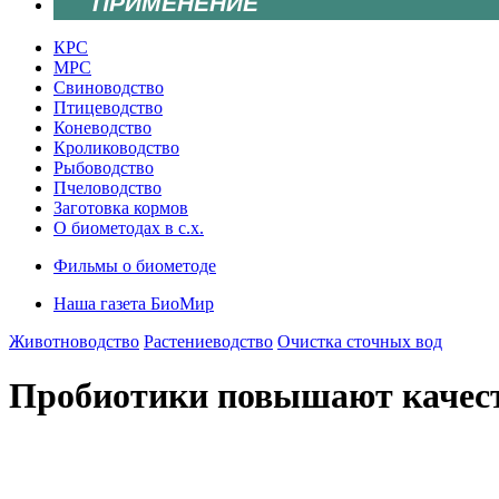
ПРИМЕНЕНИЕ
КРС
МРС
Свиноводство
Птицеводство
Коневодство
Кролиководство
Рыбоводство
Пчеловодство
Заготовка кормов
О биометодах в с.х.
Фильмы о биометоде
Наша газета БиоМир
Животноводство
Растениеводство
Очистка сточных вод
Пробиотики повышают качест