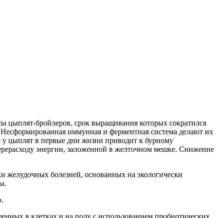
ы цыплят-бройлеров, срок выращивания которых сократился
я. Несформированная иммунная и ферментная система делают их
у цыплят в первые дни жизни приводит к бурному
ерасходу энергии, заложенной в желточном мешке. Снижение
и желудочных болезней, основанных на экологически
ы.
.
ащенных в клетках и на полу с использованием пробиотических