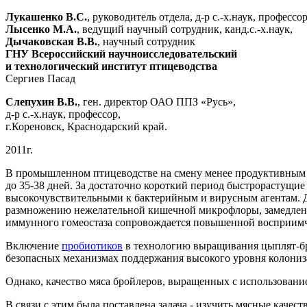
Лукашенко В.С.
, руководитель отдела, д-р с.-х.наук, профессор
Лысенко М.А.
, ведущий научный сотрудник, канд.с.-х.наук,
Дычаковская В.В.
, научный сотрудник
ГНУ Всероссийский научноисследовательский
и технологический институт птицеводства
Сергиев Пасад
Слепухин В.В.
, ген. директор ОАО ППЗ «Русь»,
д-р с.-х.наук, профессор,
г.Кореновск, Краснодарский край.
2011г.
В промышленном птицеводстве на смену менее продуктивным 
до 35-38 дней. За достаточно короткий период быстрорастущи
высокочувствительными к бактерийным и вирусным агентам. 
размножению нежелательной кишечной микрофлоры, замедлен
иммунного гомеостаза сопровождается повышенной восприим
Включение
пробиотиков
в технологию выращивания цыплят-бр
безопасных механизмах поддержания высокого уровня колониз
Однако, качество мяса бройлеров, выращенных с использовани
В связи с этим была поставлена задача - изучить мясные качес