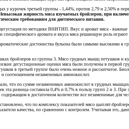
 у курочек третьей группы - 1,44%, против 2,79 и 2,50% в пер
Невысокая жирность мяса изучаемых бройлеров, при включ
огическим требованиям для диетического питания.
дегустация по методике ВНИТИП. Вкус и аромат мяса - важные 
и специфического аромата и вкуса мяса решающую роль играют 
роматические достоинства бульона были самыми высокими в группе
шках бройлеров из группы 3. Мясо грудных мышц петушков и кур
 низкие дегустационные оценки мяса были получены в первой гру
ушков в третьей группе было очень нежное и рассыпчатое. Биол
ем и соотношением незаменимых аминокислот.
зали, что по сумме незаменимых аминокислот в грудных мышцах
ек эта разница составила 0,4% и 0,7% в пользу групп 2 и 3. При
 содержащим в достаточном количестве все незаменимые для че
установлено, что по комплексу показателей мясо цыплят-бройл
оказатели качества, по сравнению с контролем. Учитывая это, д