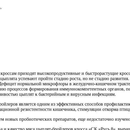
,
кроссам приходят высокопродуктивные и быстрорастущие кросс
е цыплята успевают пройти стадию роста, но не стадию развити
Дефицит нормальной микрофлоры в желудочно-кишечном тракте 
ию процессов формирования иммуннокомпетентных органов, пер
чивостью цыплят к бактерийным и вирусным инфекциям.
ойлеров является одним из эффективных способов профилактик
ационной резистентности кишечника, стимуляции откорма птиц
ем новых пробиотических препаратов, еще недостаточно изучено
тва и качество мяса цыплят-бройлеров кросса «СК «Русь 8», выр