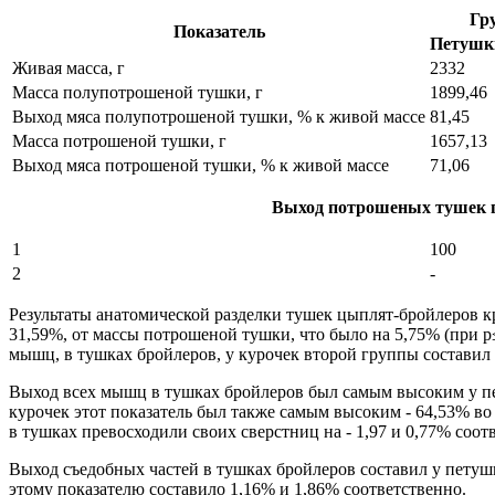
Гр
Показатель
Петушк
Живая масса, г
2332
Масса полупотрошеной тушки, г
1899,46
Выход мяса полупотрошеной тушки, % к живой массе
81,45
Масса потрошеной тушки, г
1657,13
Выход мяса потрошеной тушки, % к живой массе
71,06
Выход потрошеных тушек п
1
100
2
-
Результаты анатомической разделки тушек цыплят-бройлеров к
31,59%, от массы потрошеной тушки, что было на 5,75% (при p≤
мышц, в тушках бройлеров, у курочек второй группы составил 
Выход всех мышц в тушках бройлеров был самым высоким у пет
курочек этот показатель был также самым высоким - 64,53% во 
в тушках превосходили своих сверстниц на - 1,97 и 0,77% соот
Выход съедобных частей в тушках бройлеров составил у петушко
этому показателю составило 1,16% и 1,86% соответственно.