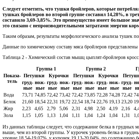
Следует отметить, что тушки бройлеров, которые потребля
тушках бройлеров во второй группе составил 14,28%, в трет
составило 3,69-3,85%. Это преимущество имеет большое зн
это связано с непроизводительными затратами энергии кор
Таким образам, результаты морфологического анализа тушек по
Данные по химическому составу мяса бройлеров представлены 
Таблица 2 - Химический состав мышц цыплят-бройлеров кросс
Группа 1
Группа 2
Г
Показа-
Петушки
Курочки
Петушки
Курочки
Петуш
тель
груд-
нож-
груд-
нож-
груд-
нож-
груд-
нож-
груд-
н
ные
ные
ные
ные
ные
ные
ные
ные
ные
н
Вода
73,71
74,85
72,42
73,42
72,42
73,85
72,28
74,28
72,42
74
Белок
21,60
18,54
22,31
19,72
22,54
18,74
22,76
19,13
23,20
19
Жир
2,23
4,65
2,79
5,06
2,31
4,98
2,50
4,19
2,16
4,
Зола
1,15
1,05
1,13
1,04
1,11
1,04
1,24
1,04
1,31
1,
Из данных таблицы следует, что содержание белка в грудных м
выше, чем из второй группы. У курочек уровень белка в груд
уровне 18,54-19,07%, у курочек 19,13-20,04%, по содержанию 