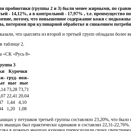
ли пробиотики (группы 2 и 3) были менее жирными, по срав
ьей - 14,12%, а в контрольной - 17,97% , т.е. преимущество 
ачение, потому, что повышенное содержание кожи с подкожн
ма, потерями при кулинарной обработке и снижением потреби
казали, что цыплята из второй и третьей групп обладали более
в таблице 2.
а «СК «Русь 8»
руппа 3
ки
Курочки
ож-
груд-
нож-
ые
ные
ные
,14
73,28
73,71
,07
22,41
20,04
47
1,44
4,10
04
1,20
1,08
ышцах у петушков третьей группы составляло 23,20%, что было 
ных мышцах был практически одинаков и составлял 22,31-22,76
белка в ножных мышцах курочки превосходили своих сверстников