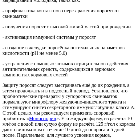
выращивании молодняка, таких как:
- профилактика контактного перезаражения поросят от
свиноматки
- получения поросят с высокой живой массой при рождении
- активизация иммунной системы у поросят
- создание в желудке поросёнка оптимальных параметров
кислотности (pH не менее 5,0)
- устранения с помощью энзимов отрицательного действия
антипитательных средств, содержащихся в зерновых
компонентах кормовых смесей
Защиту поросят следует выстраивать ещё до их рождения, а
затем продолжать и в подсосный период. Установлено, что
пробиотические препараты у супоросных свиноматок
нормализуют микрофлору желудочно-кишечного тракта и
стимулируют синтез секреторного иммуноглобулина класса А.
С этой целью, мы рекомендуем применять споровый
пробиотик «
Моноспорин
». Его жидкую форму, из расчёта 10
мл/гол с водой или сухую форму из расчёта 125 г/гол с кормом
дают свиноматкам в течение 10 дней до опороса и 5 дней
после. Параллельно, для лучшего усвоения кормов,