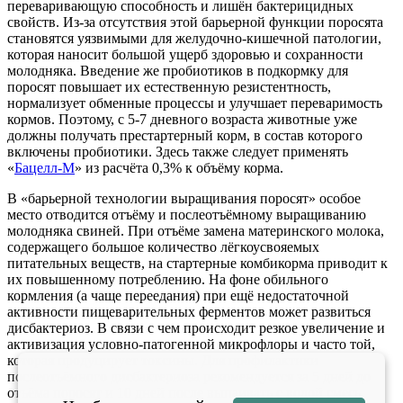
переваривающую способность и лишён бактерицидных
свойств. Из-за отсутствия этой барьерной функции поросята
становятся уязвимыми для желудочно-кишечной патологии,
которая наносит большой ущерб здоровью и сохранности
молодняка. Введение же пробиотиков в подкормку для
поросят повышает их естественную резистентность,
нормализует обменные процессы и улучшает переваримость
кормов. Поэтому, с 5-7 дневного возраста животные уже
должны получать престартерный корм, в состав которого
включены пробиотики. Здесь также следует применять
«
Бацелл-М
» из расчёта 0,3% к объёму корма.
В «барьерной технологии выращивания поросят» особое
место отводится отъёму и послеотъёмному выращиванию
молодняка свиней. При отъёме замена материнского молока,
содержащего большое количество лёгкоусвояемых
питательных веществ, на стартерные комбикорма приводит к
их повышенному потреблению. На фоне обильного
кормления (а чаще переедания) при ещё недостаточной
активности пищеварительных ферментов может развиться
дисбактериоз. В связи с чем происходит резкое увеличение и
активизация условно-патогенной микрофлоры и часто той,
которая продуцирует токсины. Для профилактики
послеотъёмного дисбактериоза рекомендуется за 5 дней до
отъёма поросят и 10 дней после выпаивать с водой смесь