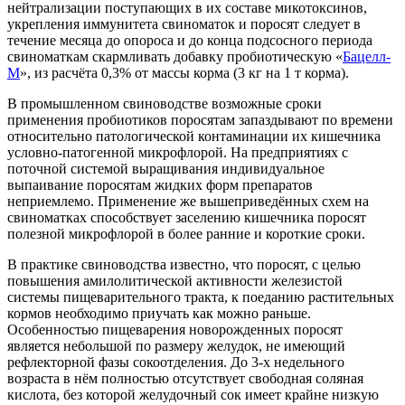
нейтрализации поступающих в их составе микотоксинов,
укрепления иммунитета свиноматок и поросят следует в
течение месяца до опороса и до конца подсосного периода
свиноматкам скармливать добавку пробиотическую «
Бацелл-
М
», из расчёта 0,3% от массы корма (3 кг на 1 т корма).
В промышленном свиноводстве возможные сроки
применения пробиотиков поросятам запаздывают по времени
относительно патологической контаминации их кишечника
условно-патогенной микрофлорой. На предприятиях с
поточной системой выращивания индивидуальное
выпаивание поросятам жидких форм препаратов
неприемлемо. Применение же вышеприведённых схем на
свиноматках способствует заселению кишечника поросят
полезной микрофлорой в более ранние и короткие сроки.
В практике свиноводства известно, что поросят, с целью
повышения амилолитической активности железистой
системы пищеварительного тракта, к поеданию растительных
кормов необходимо приучать как можно раньше.
Особенностью пищеварения новорожденных поросят
является небольшой по размеру желудок, не имеющий
рефлекторной фазы сокоотделения. До 3-х недельного
возраста в нём полностью отсутствует свободная соляная
кислота, без которой желудочный сок имеет крайне низкую