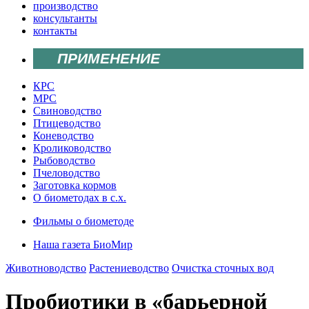
производство
консультанты
контакты
ПРИМЕНЕНИЕ
КРС
МРС
Свиноводство
Птицеводство
Коневодство
Кролиководство
Рыбоводство
Пчеловодство
Заготовка кормов
О биометодах в с.х.
Фильмы о биометоде
Наша газета БиоМир
Животноводство
Растениеводство
Очистка сточных вод
Пробиотики в «барьерной