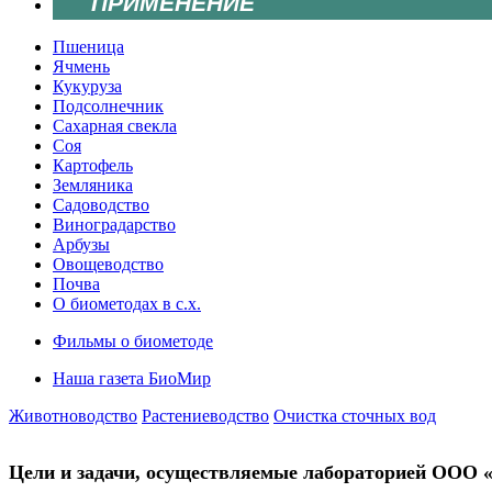
ПРИМЕНЕНИЕ
Пшеница
Ячмень
Кукуруза
Подсолнечник
Сахарная свекла
Соя
Картофель
Земляника
Садоводство
Виноградарство
Арбузы
Овощеводство
Почва
О биометодах в с.х.
Фильмы о биометоде
Наша газета БиоМир
Животноводство
Растениеводство
Очистка сточных вод
Цели и задачи, осуществляемые лабораторией ООО «