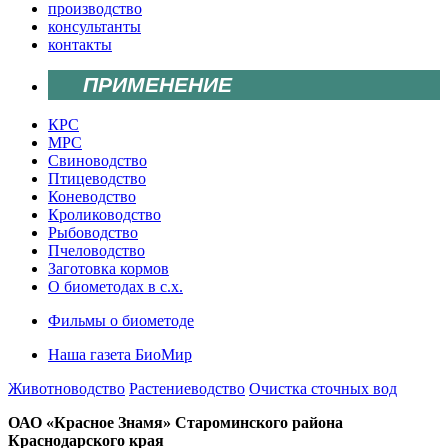
производство
консультанты
контакты
ПРИМЕНЕНИЕ
КРС
МРС
Свиноводство
Птицеводство
Коневодство
Кролиководство
Рыбоводство
Пчеловодство
Заготовка кормов
О биометодах в с.х.
Фильмы о биометоде
Наша газета БиоМир
Животноводство
Растениеводство
Очистка сточных вод
ОАО «Красное Знамя» Староминского района
Краснодарского края