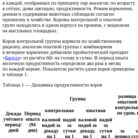
в каждой, отобранных по принципу пар аналогов: по возрасту
в отёлах, дням лактации, продуктивности. Режим кормления,
доения и содержания животных соблюдали согласно
принятому в хозяйстве. Коровы контрольной и опытной
групп находились в одном корпусе на привязи, с моционом
на выгульных площадках.
Коров контрольной группы кормили по хозяйственному
рациону, аналогам опытной группы с комбикормом
в вечернее кормление добавляли пробиотический препарат
«
Бацелл
» из расчёта 60г на голову в сутки. В период опыта
молочную продуктивность определяли два раза в месяц
по каждой корове. Показатели расчёта удоев коров приведены
в таблице 1.
Таблица 1 — Динамика продуктивности коров
разница 
Группа
опытной
контроль
контрольная
опытная
по удою, 
Декада
Период
учётного
опыта
валовой
надой
валовой
надой
период/
(94
надой за
за
надой за
за
дней
дня)
декаду
сутки
декаду,
сутки
за
з
на 1
на 1
на 1
на 1
период
су