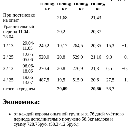
голову,
голову,
голову,
голову,
кг
кг
кг
кг
При постановке
21,68
21,43
на опыт
Уравнительный
период 11.04-
20,2
20,37
28.04
29.04-
1 / 13
249,2
19,17
264,5
20,35
15,3
+1
11.05
12.05-
2 / 25
520,0
20,8
529,0
21,16
9,0
+0
05.06
06.06-
3 / 13
270,4
20,8
276,9
21,3
6,5
+0,
18.06
19.06-
4 / 25
487,5
19,5
515,0
20,6
27,5
+1,
13.07
итого в среднем
20,09
20,86
58,3
Экономика:
от каждой коровы опытной группы за 76 дней учётного
периода дополнительно получено 58,3кг молока н
сумму 728,75руб. (58,3×12,5руб.);