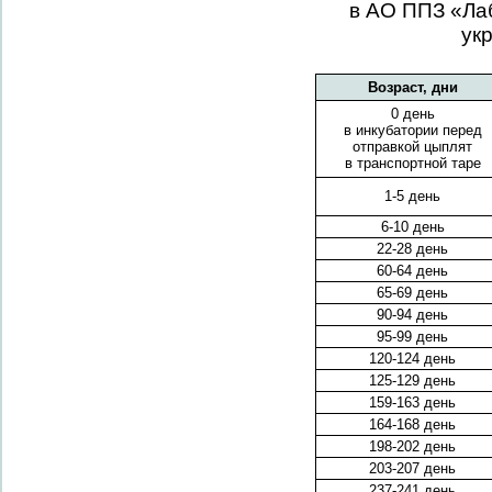
в АО ППЗ «Ла
ук
Возраст, дни
0 день
в инкубатории перед
отправкой цыплят
в транспортной таре
1-5 день
6-10 день
22-28 день
60-64 день
65-69 день
90-94 день
95-99 день
120-124 день
125-129 день
159-163 день
164-168 день
198-202 день
203-207 день
237-241 день