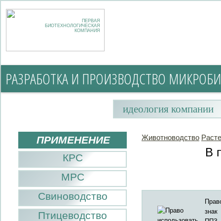
ПЕРВАЯ
БИОТЕХНОЛОГИЧЕСКАЯ
КОМПАНИЯ
РАЗРАБОТКА И ПРОИЗВОДСТВО МИКРОБИ
идеология компании
Животноводство
Раст
ПРИМЕНЕНИЕ
В 
КРС
МРС
Свиноводство
Прав
знак
Птицеводство