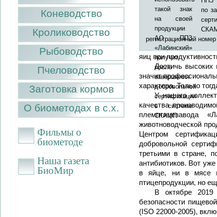
ППЗ 
по з
Коневодство
сер
СКАМ
Кролиководство
регистрационный номер
Рыбоводство
яиц при продуктивност
Достичь высоких 
Пчеловодство
значит профессиональн
характера. Только тог
Заготовка кормов
У нашего коллек
качества производимо
О биометодах в с.х.
племптицезавода «Л
животноводческой про
Фильмы о
Центром сертификац
биометоде
добровольной сертиф
третьими в стране, 
Наша газета
антибиотиков. Вот уже
БиоМир
в яйце, ни в мясе 
птицепродукции, но ещ
В октябре 2019
безопасности пищевой
(ISO 22000-2005), вк