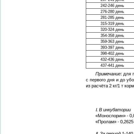
242-246 день
276-280 день
281-285 день
315-319 день
320-324 день
354-358 день
359-363 день
393-397 день
398-402 день
432-436 день
437-441 день
Примечание
: для
с первого дня и до у
из расчёта 2 кг/1 т кор
Ⅰ. В инкубатории
«Моноспорин» - 0,
«Пролам» - 0,2625
Ⅱ. За период 1-140