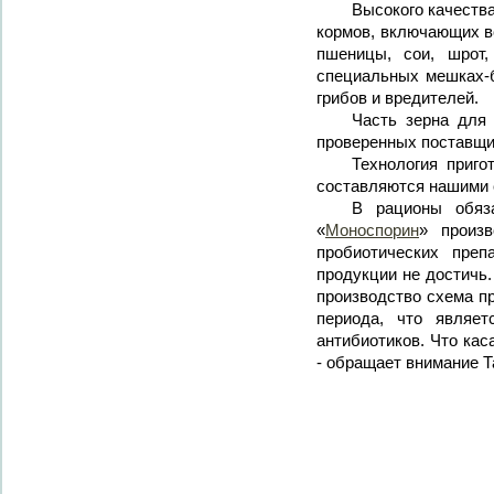
Высокого качеств
кормов, включающих в
пшеницы, сои, шрот
специальных мешках-б
грибов и вредителей.
Часть зерна для
проверенных поставщи
Технология приго
составляются нашими 
В рационы обяза
«
Моноспорин
» произв
пробиотических преп
продукции не достичь.
производство схема п
периода, что являе
антибиотиков. Что ка
- обращает внимание Т