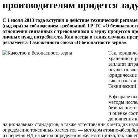
производителям придется зад
С 1 июля 2013 года вступил в действие технический регла
(надзора) за соблюдением требований ТР ТС «О безопасност
отношении связанных с требованиями к зерну процессов про
личных нужд потребителя. Как всегда в таких случаях пред
регламента Таможенного союза «О безопасности зерна».
Так, юридиче
хранению и р
заплатят штра
осуществляющ
юридические 
как-то сказал:
Технический 
В феврале ны
методы иссле
безопасности
и оценке соо
дополнения к
национальных стандартов, а также аттестованных методик из
определение токсичных элементов — методом атомно-абсорб
из перечня НД на метод определения железа и цинка, так как е