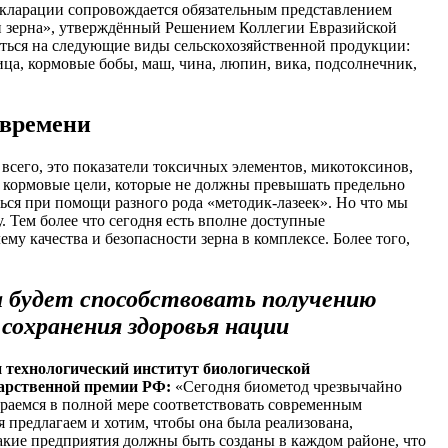
декларации сопровождается обязательным представлением
ти зерна», утверждённый Решением Коллегии Евразийской
ться на следующие виды сельскохозяйственной продукции:
евица, кормовые бобы, маш, чина, люпин, вика, подсолнечник,
 времени
 всего, это показатели токсичных элементов, микотоксинов,
и кормовые цели, которые не должны превышать предельно
ься при помощи разного рода «методик-лазеек». Но что мы
. Тем более что сегодня есть вполне доступные
у качества и безопасности зерна в комплексе. Более того,
а будет способствовать получению
 сохранения здоровья нации
 технологический институт биологической
дарственной премии РФ:
«Сегодня биометод чрезвычайно
тараемся в полной мере соответствовать современным
 предлагаем и хотим, чтобы она была реализована,
Такие предприятия должны быть созданы в каждом районе, что