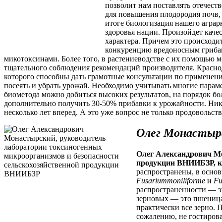
позволит нам поставлять отечес
для повышения плодородия почв,
итоге биологизация нашего аграр
здоровья нации. Произойдет каче
характера. Причем это происходи
конкуренцию вредоносным грибам,
микотоксинами. Более того, в растениеводстве с их помощью 
тщательного соблюдения рекомендаций производителя. Краснода
которого способны дать грамотные консультации по применению
посеять и убрать урожай. Необходимо учитывать многие парам
биометода можно добиться высоких результатов, на порядок 
дополнительно получить 30-50% прибавки к урожайности. Никт
несколько лет вперед. А это уже вопрос не только продовольст
Олег Монастыр
Олег Александрович Мо
продукции ВНИИБЗР, ка
распространены, в осно
Fusariummoniliforme
и
Fu
распространенности — э
зерновых — это пшеница
практически все зерно. 
сожалению, не гостиров