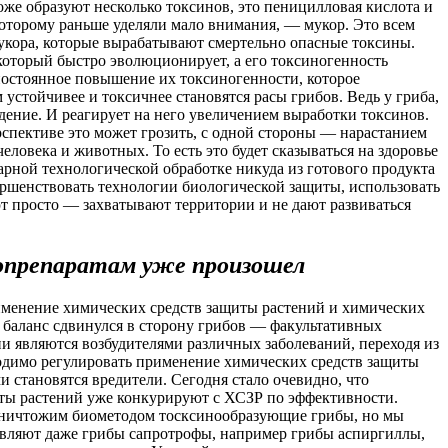
же образуют несколько токсинов, это пеницилловая кислота и
которому раньше уделяли мало внимания, — мукор. Это всем
 мукора, которые вырабатывают смертельно опасные токсины.
который быстро эволюционирует, а его токсиногенность
постоянное повышение их токсиногенности, которое
стойчивее и токсичнее становятся расы грибов. Ведь у гриба,
дение. И реагирует на него увеличением выработки токсинов.
ерспективе это может грозить, с одной стороны — нарастанием
овека и животных. То есть это будет сказываться на здоровье
нарной технологической обработке никуда из готового продукта
ершенствовать технологии биологической защиты, использовать
т просто — захватывают территории и не дают развиваться
иопрепаратам уже произошел
менение химических средств защиты растений и химических
 баланс сдвинулся в сторону грибов — факультативных
ни являются возбудителями различных заболеваний, переходя из
бходимо регулировать применение химических средств защиты
 становятся вредители. Сегодня стало очевидно, что
иты растений уже конкурируют с ХСЗР по эффективности.
 уничтожим биометодом тосксинообразующие грибы, но мы
тавляют даже грибы сапротрофы, например грибы аспиргиллы,