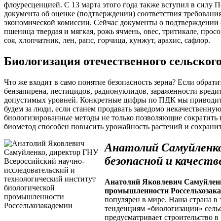
флоуресценцией. С 13 марта этого года также вступил в силу
документа об оценке (подтверждении) соответствия требован
экономической комиссии. Сейчас документы о подтверждении 
пшеница твердая и мягкая, рожь ячмень, овес, тритикале, просо,
соя, хлопчатник, лен, рапс, горчица, кунжут, арахис, сафлор.
Биологизация отечественного сельског
Что же входит в само понятие безопасность зерна? Если обрат
бензапирена, пестицидов, радионуклидов, зараженности вреди
допустимых уровней. Конкретные цифры по ПДК мы приводить н
будем за люди, если станем продавать заведомо некачественную
биологизированные методы не только позволяющие сократить пр
биометод способен повысить урожайность растений и сохранит
Анатолий Самуйленко
безопасной и качеств
Анатолий Яковлевич Самуйленко
промышленности Россельхозакад
популярен в мире. Наша страна в 
тенденциям «биологизации» сельск
предусматривает строительство в