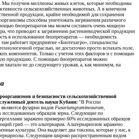
ва. Мы получим миллионы живых клеток, которые необходимы
уктивности сельскохозяйственных животных. А в конечном
ественной продукции, крайне необходимой для сохранения
роорганизмы способны уничтожать загрязнения различного
 помощью биопрепаратов мы можем составить очень мощную
ра, что приводит к загрязнению растениеводческой продукции
ость в использовании биопрепаратов — необходимость
 там работает предприятие «Биотехагро», специалисты
ехнологичной отраслью, не достаточно просто вспахать поле,
ких компонентов. Только с учетом этих факторов и с помощью
истую продукцию. С помощью биопрепаратов можно
м хватало не до следующего урожая, а, как минимум, на
за
оорганизмов и безопасности сельскохозяйственной
служенный деятель науки Кубани:
"В России
 являются фузарии видов
Fusariumgramineaurum,
х исследованных образцов зерна. Следующие по
пергиллами заражено примерно 60% исследованных образцов
ующий гриб — это альтернария. Альтернариозом заражено
венные культуры. Она выделяет два токсина, которые у нас, к
льтернариолы. Следующим широко распространенным видом