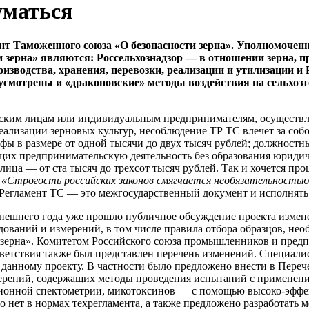
уматься
мент Таможенного союза «О безопасности зерна». Уполномоче
и зерна» являются: Россельхознадзор — в отношении зерна, п
изводства, хранения, перевозки, реализации и утилизации и
усмотрены и «драконовские» методы воздействия на сельхозт
ским лицам или индивидуальным предпринимателям, осуществл
еализации зерновых культур, несоблюдение ТР ТС влечет за собо
фы в размере от одной тысячи до двух тысяч рублей; должностны
их предпринимательскую деятельность без образования юридиче
лица — от ста тысяч до трехсот тысяч рублей. Так и хочется п
«Строгость российских законов смягчается необязательностью
Регламент ТС — это межгосударственный документ и исполнять 
нешнего года уже прошло публичное обсуждение проекта измене
дований и измерений, в том числе правила отбора образцов, не
 зерна». Комитетом Российского союза промышленников и пред
тветствия также был представлен перечень изменений. Специал
 данному проекту. В частности было предложено внести в Пере
мерений, содержащих методы проведения испытаний с применени
ционной спектометрии, микотоксинов — с помощью высоко-эфф
го нет в нормах техрегламента, а также предложено разработать 