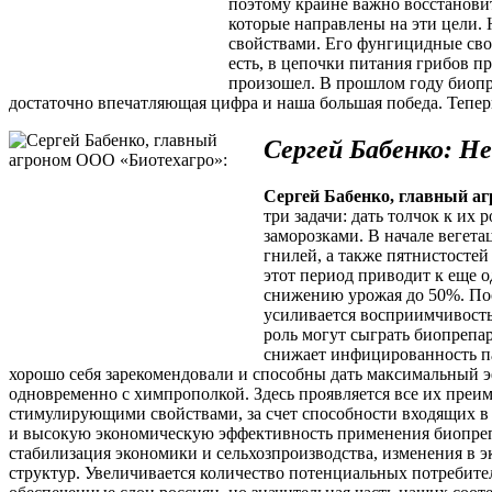
поэтому крайне важно восстановит
которые направлены на эти цели.
свойствами. Его фунгицидные свой
есть, в цепочки питания грибов п
произошел. В прошлом году биопр
достаточно впечатляющая цифра и наша большая победа. Теперь
Сергей Бабенко: Н
Сергей Бабенко, главный а
три задачи: дать толчок к их
заморозками. В начале вегета
гнилей, а также пятнистосте
этот период приводит к еще о
снижению урожая до 50%. Пос
усиливается восприимчивость
роль могут сыграть биопрепа
снижает инфицированность па
хорошо себя зарекомендовали и способны дать максимальный 
одновременно с химпрополкой. Здесь проявляется все их преи
стимулирующими свойствами, за счет способности входящих в 
и высокую экономическую эффективность применения биопрепар
стабилизация экономики и сельхозпроизводства, изменения в 
структур. Увеличивается количество потенциальных потребител