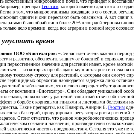
ь естественный микробаланс в почве, что приведет к восстанов
 Например, препарат
Геостим
, который именно для этого и созд
ства в том, что микроорганизмы входящие в его состав, регулир
роисходят сдвиги и они перестают быть опасными. А вот сдвиг
епаратами было обработано более 20% площадей зерновых-коло
 только дело времени, когда все аграрии в полной мере осозна
е упустить время
гроном ООО «Биотехагро»:
«Сейчас идет очень важный период у
 росту и развитию, обеспечить защиту от болезней и сорняков, т
ции первостепенное значение для растений имеет, кроме азотно
й листьев — из которых преобладают мучнистая роса и снежная 
дному тяжелому стрессу для растений, с которым они смогут спра
ле гербицидных обработок наблюдается задержка либо остановка
 растений к заболеваниям, что в свою очередь требует дополн
раты от компании «Биотехагро». Они обладают уникальной особ
тогенами, но вызывает у растений защитный ответ собственно
эффект в борьбе с корневыми гнилями и листовыми болезнями и
мущества. Такие препараты, как Планриз, Алирин Б,
Геостим
одн
их состав бактерий, продуцировать регуляторы роста растений.
атов. Стоит отметить, что рынок микробиологических препарат
экологическом сознании населения, производителей сельскохозя
ей экологически чистого продовольствия. Сегодня это уже не т