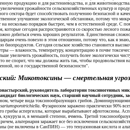
твенную продукцию и для растениеводства, и для животноводст
 увеличения урожайности сельскохозяйственных культур и прод
ного сектора будет способствовать получению безопасной и кач
ственное улучшение экологической обстановки, потому что мик
т на несколько порядков быстрее, чем в естественной среде. С
 которые сегодня распространяются со скоростью лесного пожа
можно добиться очень хороших результатов. Единственная сложн
рцам очень повезло в этом отношении, потому что, как я знаю,
 биопродуктов. Сегодня сельское хозяйство становится высокот
етры — влажность, температуру, концентрацию в почве токсичес
больше увеличить урожайность, получить более экологически ч
о не спорит, что мы должны жить так, чтобы продовольствия на
венной, но и государственной безопасности".
ский: Микотоксины — смертельная угро
настырский, руководитель лаборатории токсиногенных микр
ндидат биологических наук, старший научный сотрудник, за
вном, четыре вида токсинообразующих грибов. Доминирующими
sariumsporotrichiella
. Фузариозом заражено практически 90% все
то грибы аспергиллы, которые вырабатывают афлотоксины. Ас
, кукуруза и, в меньшей степени, ячмень. Третий токсинообраз
Причем, альтернария заражает все без исключения сельскохозяйст
аны (не включены в СанПИН) — это тенуазоновая кислота и а