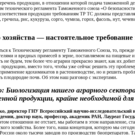
 Перечень продукции, в отношении которой подача таможенной 
иям технического регламента Таможенного союза «О безопаснос
соответствия продукции требованиям ТР ТС должны представля
 гречиха, рис, кукуруза, сорго, чумиза, горох, фасоль, нут, чеч
о хозяйства — настоятельное требование
иться к Техническому регламенту Таможенного Союза, то, прежде
телями и вредных примесей в зерне, поставляемом на пищевые 
е будем, тем более что аграрии прекрасно знают, как их добит
 продукцию, вместо того, чтобы уже сейчас решить эту проблему
именение ядохимикатов в растениеводстве, но и решить проблем
ь плодородие почв. Об этом наш разговор с экспертами.
: Биологизация нашего аграрного сектор
енной продукции, крайне необходимой для
, директор ГНУ Всероссийский научно-исследовательский и
емии, доктор наук, профессор, академик РАН, Лауреат Госу
этом отношении не отстает, мы работаем в этом направление, с
ого хозяйства. Более того, наша концепция, которую мы сегодня
 России около тысячи заводов по производству биопрепаратов. 