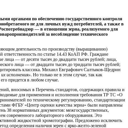
нными органами по обеспечению государственного контроля
риобретаемого не для личных нужд потребителей, а также в
 Роспотребнадзор — в отношении зерна, реализуемого для
оваропроизводителей за несоблюдение технического
яющим деятельность по производству (выращиванию)
й ответственность по статье 14.43 КоАП РФ. Граждане
е лица — от десяти тысяч до двадцати тысяч рублей; лица,
ского лица — от двадцати тысяч до тридцати тысяч рублей;
роцитировать классика. Михаил Евграфович Салтыков-Щедрин
 их исполнения»
. Но только не в этом случае, так как
его придется в любом случае.
ний, вносимых в Перечень стандартов, содержащих правила и
обходимые для применения и исполнения требования ТР ТС «О
принимателей по техническому регулированию, стандартизации
истами ФГБУ «Центр оценки качества зерна» были направлены
чень 38 нормативных документов: межгосударственных,
ем современного лабораторного оборудования. Это
ективной жидкостной хромотографии. Предложено исключить
метод определения наличия зерен с ярко-желто-зеленой