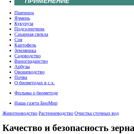
ПРИМЕНЕНИЕ
Пшеница
Ячмень
Кукуруза
Подсолнечник
Сахарная свекла
Соя
Картофель
Земляника
Садоводство
Виноградарство
Арбузы
Овощеводство
Почва
О биометодах в с.х.
Фильмы о биометоде
Наша газета БиоМир
Животноводство
Растениеводство
Очистка сточных вод
Качество и безопасность зерна