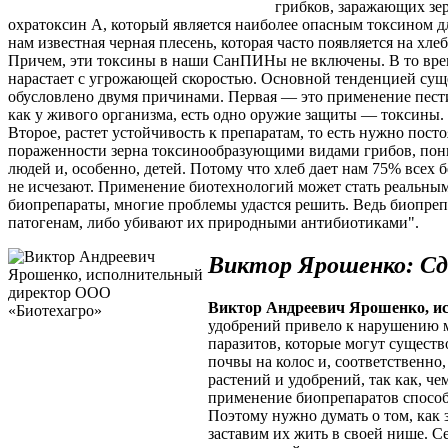
грибков, заражающих зе
охратоксин А, который является наиболее опасным токсином дл
нам известная черная плесень, которая часто появляется на хл
Причем, эти токсины в наши СанПИНы не включены. В то время
нарастает с угрожающей скоростью. Основной тенденцией сущ
обусловлено двумя причинами. Первая — это применение пести
как у живого организма, есть одно оружие защиты — токсины.
Второе, растет устойчивость к препаратам, то есть нужно пост
пораженности зерна токсинообразующими видами грибов, пониж
людей и, особенно, детей. Потому что хлеб дает нам 75% всех
не исчезают. Применение биотехнологий может стать реальным
биопрепараты, многие проблемы удастся решить. Ведь биопре
патогенам, либо убивают их природными антибиотиками".
Виктор Ярошенко: Сд
Виктор Андреевич Ярошенко, и
удобрений привело к нарушению м
паразитов, которые могут существ
почвы на колос и, соответственно
растений и удобрений, так как, ч
применение биопрепаратов способ
Поэтому нужно думать о том, как
заставим их жить в своей нише. 