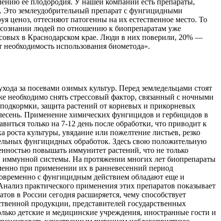
лению ее плодородия. У нашей компании есть препараты,
ан. Это землеудобрительный препарат с фунгицидными
уя ценоз, оттесняют патогенны на их естественное место. То
 в сознании людей по отношению к биопрепаратам уже
совых в Краснодарском крае. Люди в них поверили, 20% —
ют необходимость использования биометода».
хода за посевами озимых культур. Перед земледельцами стоят
акже необходимо снять стрессовый фактор, связанный с ночными
й подкормки, защита растений от корневых и прикорневых
плесень. Применение химических фунгицидов и гербицидов в
виться только на 7-12 день после обработки, что приводит к
 роста культуры, увядание или пожелтение листьев, резко
ительных фунгицидных обработок. Здесь свою положительную
енностью повышать иммунитет растений, что не только
й иммунной системы. На протяжении многих лет биопрепараты
менно при применении их в ранневесенний период
овременно с фунгицидным действием обладают еще и
 Анализ практического применения этих препаратов показывает
ов в России сегодня расширяется, чему способствует
йственной продукции, представителей государственных
олько детские и медицинские учреждения, иностранные гости и