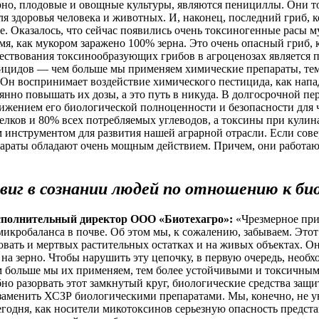
рно, плодовые и овощные культуры, являются пенициллы. Они то
я здоровья человека и животных. И, наконец, последний гриб, 
ебе. Оказалось, что сейчас появились очень токсиногенные расы
, как мукором заражено 100% зерна. Это очень опасный гриб, 
ествования токсинообразующих грибов в агроценозах является 
цидов — чем больше мы применяем химические препараты, тем у
 Он воспринимает воздействие химического пестицида, как напа
оянно повышать их дозы, а это путь в никуда. В долгосрочной п
ением его биологической полноценности и безопасности для чел
 белков и 80% всех потребляемых углеводов, а токсины при кули
 инструментом для развития нашей аграрной отрасли. Если сов
параты обладают очень мощным действием. Причем, они работаю
виг в сознании людей по отношению к б
сполнительный директор ООО «Биотехагро»:
«Чрезмерное при
икробаланса в почве. Об этом мы, к сожалению, забываем. Этот
овать и мертвых растительных остатках и на живых объектах. О
, на зерно. Чтобы нарушить эту цепочку, в первую очередь, нео
ем больше мы их применяем, тем более устойчивыми и токсичными
но разорвать этот замкнутый круг, биологические средства защ
 заменить ХСЗР биологическими препаратами. Мы, конечно, не
Сегодня, как носители микотоксинов серьезную опасность предс